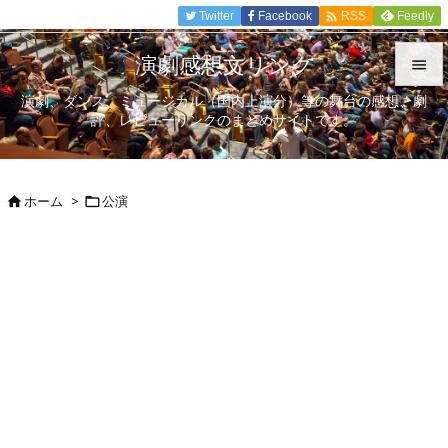

Twitter
Facebook
Feedly
RSS
演劇感想文リンク

演劇、ダンス、ミュージカル（国内上演分）等の舞台の感想、劇

評、レビューリンクのまとめサイトです。
メニュ

サイド
ホーム
>
公演



前へ

次へ

検索