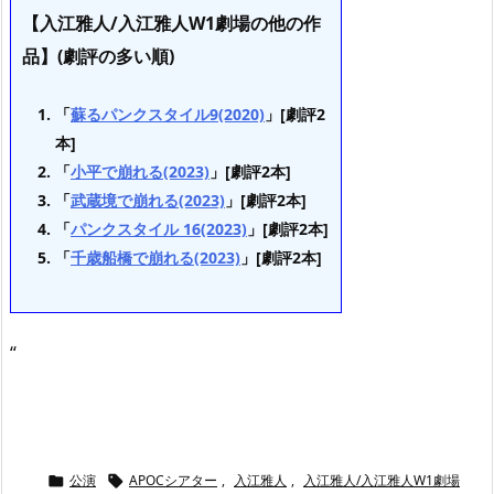
【入江雅人/入江雅人W1劇場の他の作
品】(劇評の多い順)
「
蘇るパンクスタイル9(2020)
」[劇評2
本]
「
小平で崩れる(2023)
」[劇評2本]
「
武蔵境で崩れる(2023)
」[劇評2本]
「
パンクスタイル 16(2023)
」[劇評2本]
「
千歳船橋で崩れる(2023)
」[劇評2本]
“
公演
APOCシアター
,
入江雅人
,
入江雅人/入江雅人W1劇場

