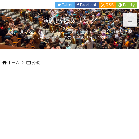

Twitter
Facebook
Feedly
RSS
演劇感想文リンク

演劇、ダンス、ミュージカル（国内上演分）等の舞台の感想、劇

評、レビューリンクのまとめサイトです。
メニュ

サイド
ホーム
>
公演



前へ

次へ

検索