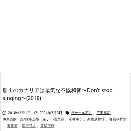
船上のカナリアは陽気な不協和音〜Don’t stop
singing〜(2018)
2018年6月1日
2024年3月3日
ラサール石井
,
三宅裕司
,



伊東四朗一座/熱海五郎一座
,
小倉久寛
,
小林幸子
,
新橋演舞場
,
春風亭昇太
,
東貴博
,
深沢邦之
,
渡辺正行