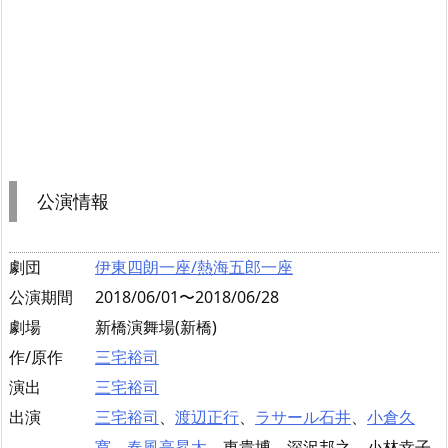
公演情報
劇団
伊東四朗一座/熱海五郎一座
公演期間
2018/06/01〜2018/06/28
劇場
新橋演舞場(新橋)
作/原作
三宅裕司
演出
三宅裕司
出演
三宅裕司
、
渡辺正行
、
ラサール石井
、
小倉久
寛
、
春風亭昇太
、東貴博、深沢邦之、小林幸子