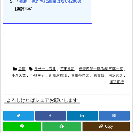
「
喜劇 俺たちに品格はない(2008)
」
[劇評1本]
“
公演
ラサール石井
,
三宅裕司
,
伊東四朗一座/熱海五郎一座
,


小倉久寛
,
小林幸子
,
新橋演舞場
,
春風亭昇太
,
東貴博
,
深沢邦之
,
渡辺正行
よろしければシェアお願いします
B!
Copy