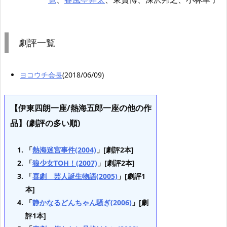
劇評一覧
ヨコウチ会長
(2018/06/09)
【伊東四朗一座/熱海五郎一座の他の作
品】(劇評の多い順)
「
熱海迷宮事件(2004)
」[劇評2本]
「
狼少女TOH！(2007)
」[劇評2本]
「
喜劇 芸人誕生物語(2005)
」[劇評1
本]
「
静かなるどんちゃん騒ぎ(2006)
」[劇
評1本]