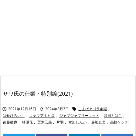
サワ氏の仕業・特別編(2021)
2021年12月16日
2024年3月3日
こまばアゴラ劇場
,



はせひろいち
,
コヤマアキヒロ
,
ジャブジャブサーキット
,
咲田とばこ
,
後藤徹也
,
林優花
,
栗木己義
,
片羽
,
空沢しんか
,
荘加真美
,
髙橋ケンヂ