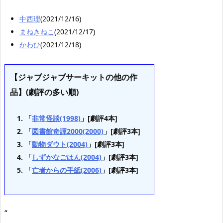
中西理
(2021/12/16)
まねきねこ
(2021/12/17)
かわひ
(2021/12/18)
【ジャブジャブサーキットの他の作
品】(劇評の多い順)
「
非常怪談(1998)
」[劇評4本]
「
図書館奇譚2000(2000)
」[劇評3本]
「
動物ダウト(2004)
」[劇評3本]
「
しずかなごはん(2004)
」[劇評3本]
「
亡者からの手紙(2006)
」[劇評3本]
“