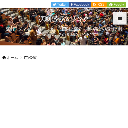

Twitter
Facebook
Feedly
RSS
演劇感想文リンク

演劇、ダンス、ミュージカル（国内上演分）等の舞台の感想、劇

評、レビューリンクのまとめサイトです。
メニュ

サイド
ホーム
>
公演



前へ

次へ

検索