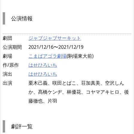
公演情報
劇団
ジャブジャブサーキット
公演期間
2021/12/16〜2021/12/19
劇場
こまばアゴラ劇場
(駒場東大前)
作/原作
はせひろいち
演出
はせひろいち
出演
栗木己義、咲田とばこ、荘加真美、空沢しん
か、髙橋ケンヂ、林優花、コヤマアキヒロ、後
藤徹也、片羽
劇評一覧