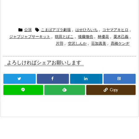
公演
こまばアゴラ劇場
,
はせひろいち
,
コヤマアキヒロ
,


ジャブジャブサーキット
,
咲田とばこ
,
後藤徹也
,
林優花
,
栗木己義
,
片羽
,
空沢しんか
,
荘加真美
,
髙橋ケンヂ
よろしければシェアお願いします
B!
Copy