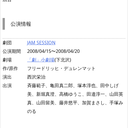
公演情報
劇団
JAM SESSION
公演期間
2008/04/15〜2008/04/20
劇場
「劇」小劇場
(下北沢)
作/原作
フリードリッヒ・デュレンマット
演出
西沢栄治
出演
斉藤範子、亀田真二郎、塚本淳也、田中しげ
美、新堀真澄、高橋ゆうこ、田邉淳一、山田英
真、山田留美、藤井悠平、加賀まさし、手塚み
のる