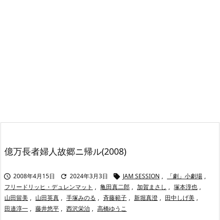
億万長者婦人故郷ニ帰ル(2008)
2008年4月15日
2024年3月3日
JAM SESSION
,
「劇」小劇場
,



フリードリッヒ・デュレンマット
,
亀田真二郎
,
加賀まさし
,
塚本淳也
,
山田留美
,
山田英真
,
手塚みのる
,
斉藤範子
,
新堀真澄
,
田中しげ美
,
田邉淳一
,
藤井悠平
,
西沢栄治
,
高橋ゆうこ