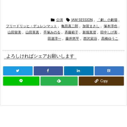
公演
JAM SESSION
,
「劇」小劇場
,


フリードリッヒ・デュレンマット
,
亀田真二郎
,
加賀まさし
,
塚本淳也
,
山田留美
,
山田英真
,
手塚みのる
,
斉藤範子
,
新堀真澄
,
田中しげ美
,
田邉淳一
,
藤井悠平
,
西沢栄治
,
高橋ゆうこ
よろしければシェアお願いします
B!
Copy