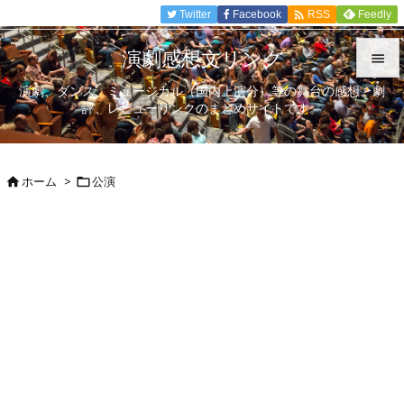

Twitter
Facebook
Feedly
RSS
演劇感想文リンク

演劇、ダンス、ミュージカル（国内上演分）等の舞台の感想、劇

評、レビューリンクのまとめサイトです。
メニュ

サイド
ホーム
>
公演



前へ

次へ

検索