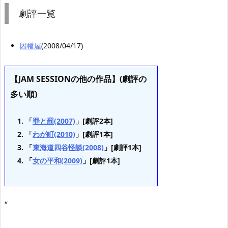
劇評一覧
因幡屋
(2008/04/17)
【JAM SESSIONの他の作品】(劇評の
多い順)
「
罪と罰(2007)
」[劇評2本]
「
わが町(2010)
」[劇評1本]
「
東海道四谷怪談(2008)
」[劇評1本]
「
女の平和(2009)
」[劇評1本]
“