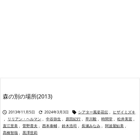
森の別の場所(2013)
2013年11月5日
2024年3月3日
シアター風姿花伝
,
ヒザイミズキ



,
リリアン・ヘルマン
,
中谷弥生
,
原田紀行
,
早川毅
,
時間堂
,
松井美宣
,
直江里美
,
菅野貴夫
,
西本泰輔
,
鈴木浩司
,
長瀬みなみ
,
阿波屋鮎美
,
髙橋智哉
,
黒澤世莉