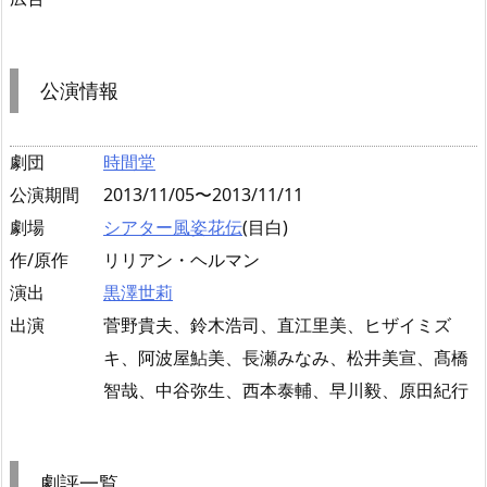
公演情報
劇団
時間堂
公演期間
2013/11/05〜2013/11/11
劇場
シアター風姿花伝
(目白)
作/原作
リリアン・ヘルマン
演出
黒澤世莉
出演
菅野貴夫、鈴木浩司、直江里美、ヒザイミズ
キ、阿波屋鮎美、長瀬みなみ、松井美宣、髙橋
智哉、中谷弥生、西本泰輔、早川毅、原田紀行
劇評一覧