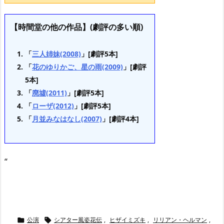
【時間堂の他の作品】(劇評の多い順)
「
三人姉妹(2008)
」[劇評5本]
「
花のゆりかご、星の雨(2009)
」[劇評
5本]
「
廃墟(2011)
」[劇評5本]
「
ローザ(2012)
」[劇評5本]
「
月並みなはなし(2007)
」[劇評4本]
“
公演
シアター風姿花伝
,
ヒザイミズキ
,
リリアン・ヘルマン
,

