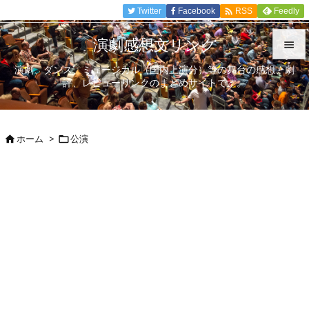

Twitter
Facebook
Feedly
RSS
演劇感想文リンク

演劇、ダンス、ミュージカル（国内上演分）等の舞台の感想、劇

評、レビューリンクのまとめサイトです。
メニュ

サイド
ホーム
>
公演



前へ

次へ

検索