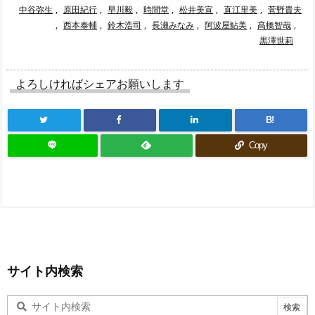
中谷弥生
,
原田紀行
,
早川毅
,
時間堂
,
松井美宣
,
直江里美
,
菅野貴夫
,
西本泰輔
,
鈴木浩司
,
長瀬みなみ
,
阿波屋鮎美
,
髙橋智哉
,
黒澤世莉
よろしければシェアお願いします
B!
Copy
サイト内検索