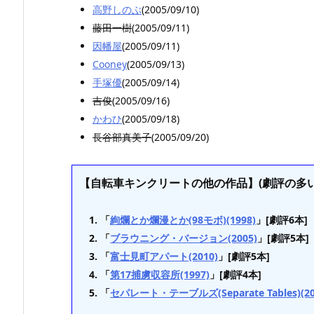
高野しのぶ
(2005/09/10)
藤田一樹
(2005/09/11)
因幡屋
(2005/09/11)
Cooney
(2005/09/13)
手塚優
(2005/09/14)
吉俊
(2005/09/16)
かわひ
(2005/09/18)
長谷部真美子
(2005/09/20)
【自転車キンクリートの他の作品】(劇評の多い
「
絢爛とか爛漫とか(98モボ)(1998)
」[劇評6本]
「
ブラウニング・バージョン(2005)
」[劇評5本]
「
富士見町アパート(2010)
」[劇評5本]
「
第17捕虜収容所(1997)
」[劇評4本]
「
セパレート・テーブルズ(Separate Tables)(20