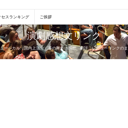
クセスランキング
ご挨拶
演劇感想文リンク
ュージカル（国内上演分）等の舞台の感想、劇評、レビューリンクのま