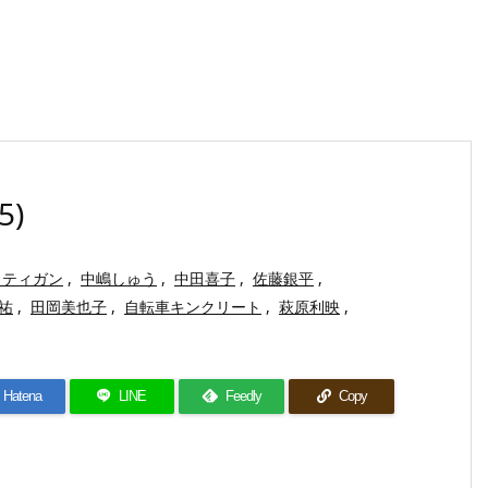
)
ラティガン
,
中嶋しゅう
,
中田喜子
,
佐藤銀平
,
祐
,
田岡美也子
,
自転車キンクリート
,
萩原利映
,
Hatena
LINE
Feedly
Copy