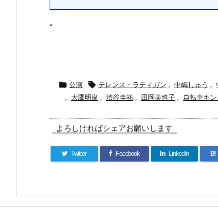
“
公演
テレンス・ラティガン
,
中嶋しゅう
,


,
大鷹明良
,
渋谷圭祐
,
田岡美也子
,
自転車キン
よろしければシェアお願いします
Twitter
Facebook
LinkedIn
B!