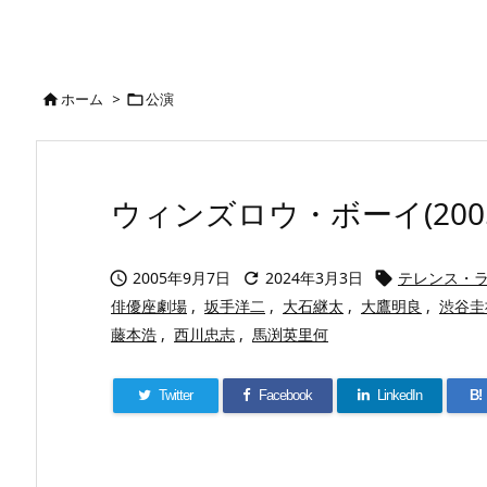
ホーム
>
公演


ウィンズロウ・ボーイ(2005
2005年9月7日
2024年3月3日
テレンス・



俳優座劇場
,
坂手洋二
,
大石継太
,
大鷹明良
,
渋谷圭
藤本浩
,
西川忠志
,
馬渕英里何
Twitter
Facebook
LinkedIn
B!