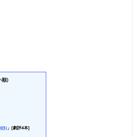
順)
05)
」[劇評4本]