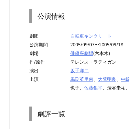
公演情報
劇団
自転車キンクリート
公演期間
2005/09/07〜2005/09/18
劇場
俳優座劇場
(六本木)
作/原作
テレンス・ラティガン
演出
坂手洋二
出演
馬渕英里何
、
大鷹明良
、
中
也子、
佐藤銀平
、渋谷圭祐
劇評一覧