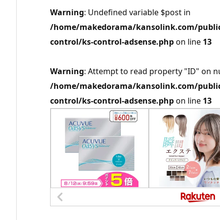
Warning
: Undefined variable $post in
/home/makedorama/kansolink.com/public_
control/ks-control-adsense.php
on line
13
Warning
: Attempt to read property "ID" on nu
/home/makedorama/kansolink.com/public_
control/ks-control-adsense.php
on line
13