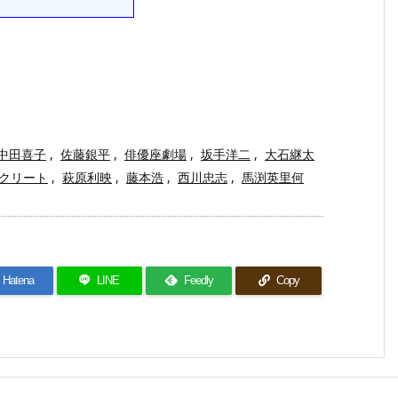
中田喜子
,
佐藤銀平
,
俳優座劇場
,
坂手洋二
,
大石継太
クリート
,
萩原利映
,
藤本浩
,
西川忠志
,
馬渕英里何
Hatena
LINE
Feedly
Copy