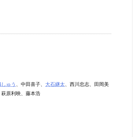
嶋しゅう
、中田喜子、
大石継太
、西川忠志、田岡美
、萩原利映、藤本浩