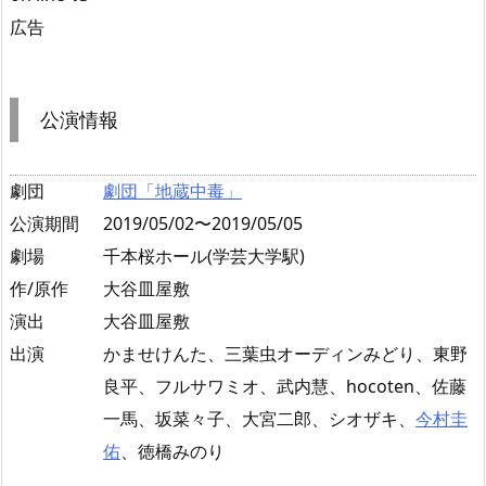
広告
公演情報
劇団
劇団「地蔵中毒」
公演期間
2019/05/02〜2019/05/05
劇場
千本桜ホール(学芸大学駅)
作/原作
大谷皿屋敷
演出
大谷皿屋敷
出演
かませけんた、三葉虫オーディンみどり、東野
良平、フルサワミオ、武内慧、hocoten、佐藤
一馬、坂菜々子、大宮二郎、シオザキ、
今村圭
佑
、徳橋みのり