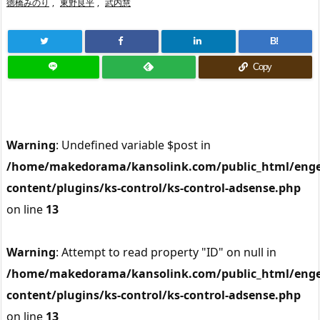
徳橋みのり
,
東野良平
,
武内慧
B!
Copy
Warning
: Undefined variable $post in
/home/makedorama/kansolink.com/public_html/enge
content/plugins/ks-control/ks-control-adsense.php
on line
13
Warning
: Attempt to read property "ID" on null in
/home/makedorama/kansolink.com/public_html/enge
content/plugins/ks-control/ks-control-adsense.php
on line
13