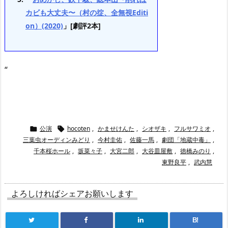
カビも大丈夫〜（村の掟、全無視Editi
on）(2020)
」[劇評2本]
“
公演
hocoten
,
かませけんた
,
シオザキ
,
フルサワミオ
,


三葉虫オーディンみどり
,
今村圭佑
,
佐藤一馬
,
劇団「地蔵中毒」
,
千本桜ホール
,
坂菜々子
,
大宮二郎
,
大谷皿屋敷
,
徳橋みのり
,
東野良平
,
武内慧
よろしければシェアお願いします
B!