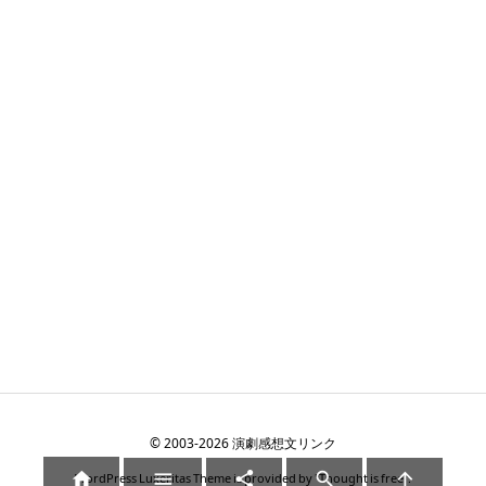
©
2003
-2026
演劇感想文リンク





WordPress Luxeritas Theme is provided by "
Thought is free
".