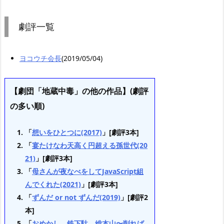
劇評一覧
ヨコウチ会長
(2019/05/04)
【劇団「地蔵中毒」の他の作品】(劇評
の多い順)
「
想いをひとつに(2017)
」[劇評3本]
「
宴たけなわ天高く円超える孫世代(20
21)
」[劇評3本]
「
母さんが夜なべをしてJavaScript組
んでくれた(2021)
」[劇評3本]
「
ずんだ or not ずんだ(2019)
」[劇評2
本]
「
おめかし、鉄下駄、総本山〜削れば