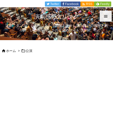

Twitter
Facebook
Feedly
RSS
演劇感想文リンク

演劇、ダンス、ミュージカル（国内上演分）等の舞台の感想、劇

評、レビューリンクのまとめサイトです。
メニュ

サイド
ホーム
>
公演



前へ

次へ

検索