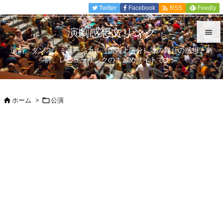

Twitter
Facebook
Feedly
RSS
演劇感想文リンク

演劇、ダンス、ミュージカル（国内上演分）等の舞台の感想、劇

評、レビューリンクのまとめサイトです。
メニュ

サイド
ホーム
>
公演



前へ

次へ

検索