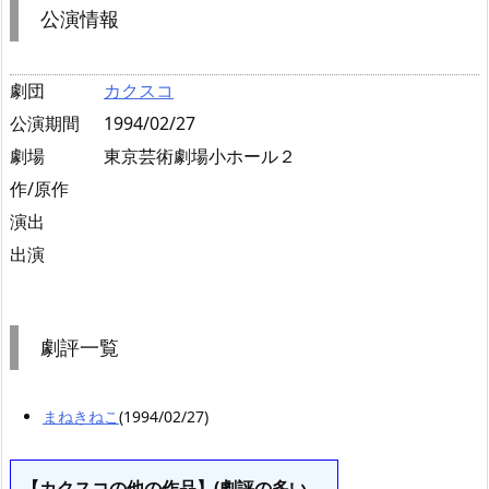
公演情報
劇団
カクスコ
公演期間
1994/02/27
劇場
東京芸術劇場小ホール２
作/原作
演出
出演
劇評一覧
まねきねこ
(1994/02/27)
【カクスコの他の作品】(劇評の多い