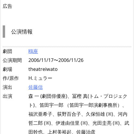
広告
公演情報
劇団
鴎座
公演期間
2006/11/17〜2006/11/26
劇場
theatreiwato
作/原作
H.ミュラー
演出
佐藤信
出演
森 一 (劇団俳優座)、冨樫 真(トム・プロジェク
ト)、笛田宇一郎 （笛田宇一郎演劇事務所）、
福沢亜希子、荻野百合子、久保恒雄 (※)、河内
哲二郎 (※)、伊達由佳里 (※)、光田圭亮 (※)、武
田幹也、上村美裕起、佐藤治彦