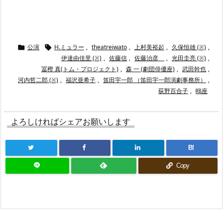
公演
H.ミュラー
,
theatreiwato
,
上村美裕起
,
久保恒雄 (※)
,


伊達由佳里 (※)
,
佐藤信
,
佐藤治彦
,
光田圭亮 (※)
,
冨樫 真(トム・プロジェクト)
,
森 一 (劇団俳優座)
,
武田幹也
,
河内哲二郎 (※)
,
福沢亜希子
,
笛田宇一郎 （笛田宇一郎演劇事務所）
,
荻野百合子
,
鴎座
よろしければシェアお願いします
B!
Copy