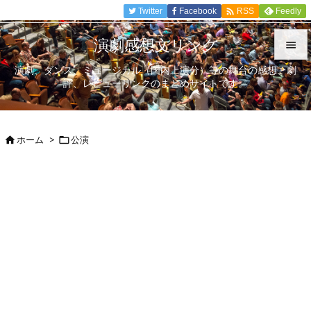

Twitter
Facebook
Feedly
RSS
演劇感想文リンク

演劇、ダンス、ミュージカル（国内上演分）等の舞台の感想、劇

評、レビューリンクのまとめサイトです。
メニュ

サイド
ホーム
>
公演



前へ

次へ

検索