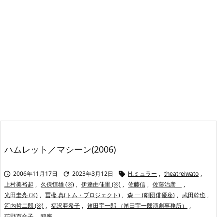
ハムレット／マシーン(2006)
2006年11月17日
2023年3月12日
H.ミュラー
,
theatreiwato
,



上村美裕起
,
久保恒雄 (※)
,
伊達由佳里 (※)
,
佐藤信
,
佐藤治彦
,
光田圭亮 (※)
,
冨樫 真(トム・プロジェクト)
,
森 一 (劇団俳優座)
,
武田幹也
,
河内哲二郎 (※)
,
福沢亜希子
,
笛田宇一郎 （笛田宇一郎演劇事務所）
,
荻野百合子
,
鴎座