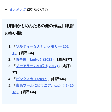
まねきねこ
(2016/07/17)
【劇団かもめんたるの他の作品】(劇評
の多い順)
「
ソルティーなんとかメモリー(202
1)
」[劇評2本]
「
奇事故（kijiko）(2023)
」[劇評2本]
「
ノーアラームの眠り(2017)
」[劇評1
本]
「
ピンクスカイ(2017)
」[劇評1本]
「
市民プールにピラニアが出た！！(20
18)
」[劇評1本]