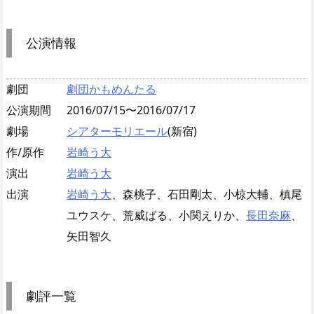
公演情報
劇団
劇団かもめんたる
公演期間
2016/07/15〜2016/07/17
劇場
シアターモリエール
(新宿)
作/原作
岩崎う大
演出
岩崎う大
出演
岩崎う大
、森桃子、石田剛太、小椋大輔、槙尾
ユウスケ、荒威ばる、小関えりか、
長田奈麻
、
矢田智久
劇評一覧