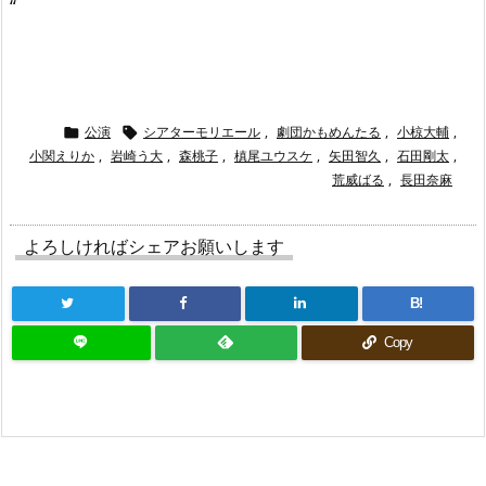
“
公演
シアターモリエール
,
劇団かもめんたる
,
小椋大輔
,


小関えりか
,
岩崎う大
,
森桃子
,
槙尾ユウスケ
,
矢田智久
,
石田剛太
,
荒威ばる
,
長田奈麻
よろしければシェアお願いします
B!
Copy