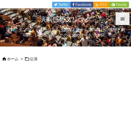

Twitter
Facebook
Feedly
RSS
演劇感想文リンク

演劇、ダンス、ミュージカル（国内上演分）等の舞台の感想、劇

評、レビューリンクのまとめサイトです。
メニュ

サイド
ホーム
>
公演



前へ

次へ

検索