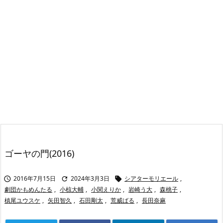
ゴーヤの門(2016)
2016年7月15日
2024年3月3日
シアターモリエール
,



劇団かもめんたる
,
小椋大輔
,
小関えりか
,
岩崎う大
,
森桃子
,
槙尾ユウスケ
,
矢田智久
,
石田剛太
,
荒威ばる
,
長田奈麻