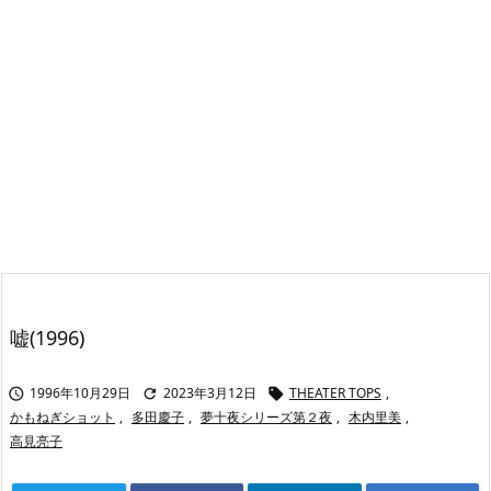
嘘(1996)
1996年10月29日
2023年3月12日
THEATER TOPS
,



かもねぎショット
,
多田慶子
,
夢十夜シリーズ第２夜
,
木内里美
,
高見亮子