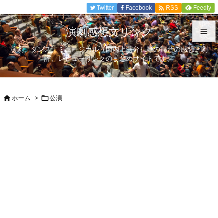

Twitter
Facebook
Feedly
RSS
演劇感想文リンク

演劇、ダンス、ミュージカル（国内上演分）等の舞台の感想、劇

評、レビューリンクのまとめサイトです。
メニュ

サイド
ホーム
>
公演



前へ

次へ

検索