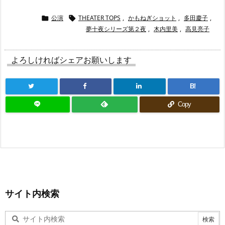
公演
THEATER TOPS
,
かもねぎショット
,
多田慶子
,


夢十夜シリーズ第２夜
,
木内里美
,
高見亮子
よろしければシェアお願いします
B!
Copy
サイト内検索