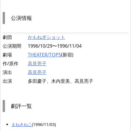
公演情報
劇団
かもねぎショット
公演期間
1996/10/29〜1996/11/04
劇場
THEATER/TOPS
(新宿)
作/原作
高見亮子
演出
高見亮子
出演
多田慶子、木内里美、高見亮子
劇評一覧
まねきねこ
(1996/11/03)