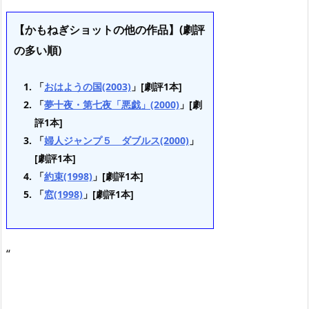
【かもねぎショットの他の作品】(劇評
の多い順)
「
おはようの国(2003)
」[劇評1本]
「
夢十夜・第七夜「悪戯」(2000)
」[劇
評1本]
「
婦人ジャンプ５ ダブルス(2000)
」
[劇評1本]
「
約束(1998)
」[劇評1本]
「
窓(1998)
」[劇評1本]
“