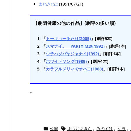
まねきねこ
(1991/07/21)
【劇団健康の他の作品】(劇評の多い順)
「
トーキョーあたり(2005)
」[劇評5本]
「
スマナイ。 PARTY MIX(1992)
」[劇評1本]
「
ウチハソバヤジャナイ(1992)
」[劇評1本]
「
ホワイトソング(1989)
」[劇評1本]
「
カラフルメリィでオハヨ(1988)
」[劇評1本]
“
公演
まつおあきら
,
みのすけ
,
ケラ
,

