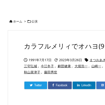
ホーム
>
公演


カラフルメリィでオハヨ(91)(
1991年7月17日
2023年3月26日
まつおあ



三宅弘城
,
今江冬子
,
劇団健康
,
大堀浩一
,
山崎一
,
秋山菜津子
,
藤田秀世
Twitter
Facebook
LinkedIn
B!