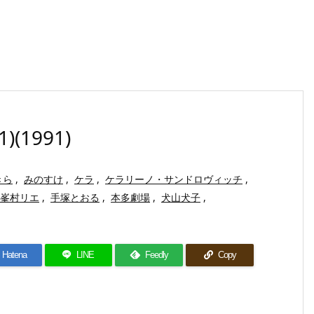
1991)
きら
,
みのすけ
,
ケラ
,
ケラリーノ・サンドロヴィッチ
,
峯村リエ
,
手塚とおる
,
本多劇場
,
犬山犬子
,
Hatena
LINE
Feedly
Copy