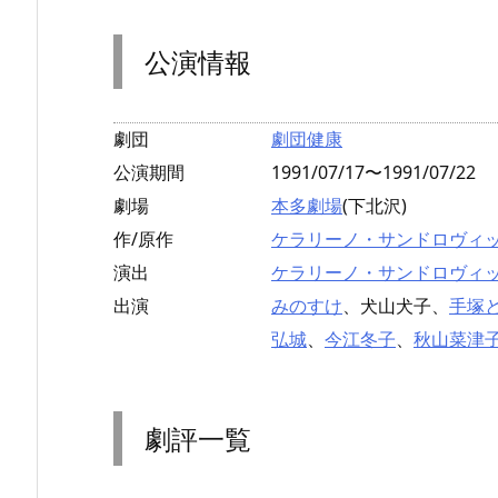
公演情報
劇団
劇団健康
公演期間
1991/07/17〜1991/07/22
劇場
本多劇場
(下北沢)
作/原作
ケラリーノ・サンドロヴィ
演出
ケラリーノ・サンドロヴィ
出演
みのすけ
、犬山犬子、
手塚
弘城
、
今江冬子
、
秋山菜津
劇評一覧