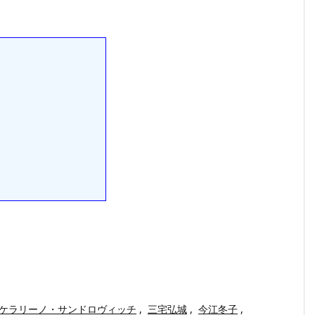
ケラリーノ・サンドロヴィッチ
,
三宅弘城
,
今江冬子
,