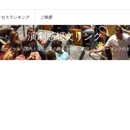
クセスランキング
ご挨拶
演劇感想文リンク
ュージカル（国内上演分）等の舞台の感想、劇評、レビューリンクのま