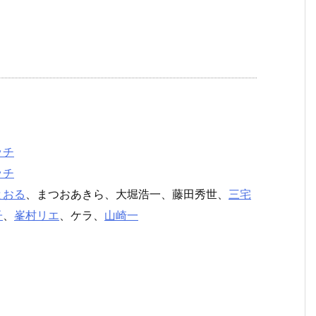
ッチ
ッチ
とおる
、まつおあきら、大堀浩一、藤田秀世、
三宅
子
、
峯村リエ
、ケラ、
山崎一