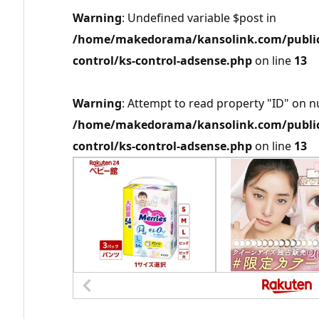
Warning
: Undefined variable $post in
/home/makedorama/kansolink.com/public_
control/ks-control-adsense.php
on line
13
Warning
: Attempt to read property "ID" on nu
/home/makedorama/kansolink.com/public_
control/ks-control-adsense.php
on line
13