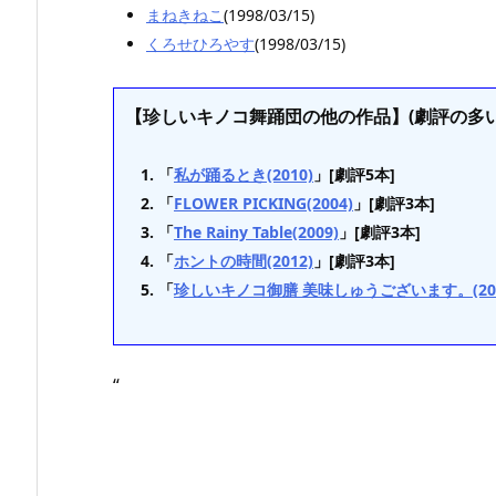
まねきねこ
(1998/03/15)
くろせひろやす
(1998/03/15)
【珍しいキノコ舞踊団の他の作品】(劇評の多い
「
私が踊るとき(2010)
」[劇評5本]
「
FLOWER PICKING(2004)
」[劇評3本]
「
The Rainy Table(2009)
」[劇評3本]
「
ホントの時間(2012)
」[劇評3本]
「
珍しいキノコ御膳 美味しゅうございます。(201
“