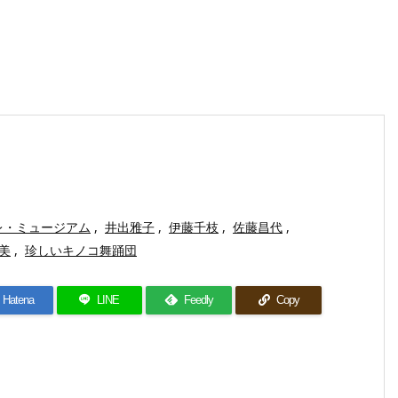
レ・ミュージアム
,
井出雅子
,
伊藤千枝
,
佐藤昌代
,
美
,
珍しいキノコ舞踊団
Hatena
LINE
Feedly
Copy