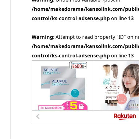
/home/makedorama/kansolink.com/public_
control/ks-control-adsense.php
on line
13
Warning
: Attempt to read property "ID" on nu
/home/makedorama/kansolink.com/public_
control/ks-control-adsense.php
on line
13