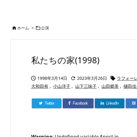
ホーム
>
公演


私たちの家(1998)
1998年3月14日
2023年3月26日
ラフォー



大和田有
,
小山洋子
,
山下三味子
,
山田郷美
,
樋田佳
Twitter
Facebook
LinkedIn
B!
Warning
: Undefined variable $post in