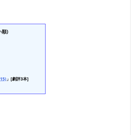
順)
5)
」[劇評3本]