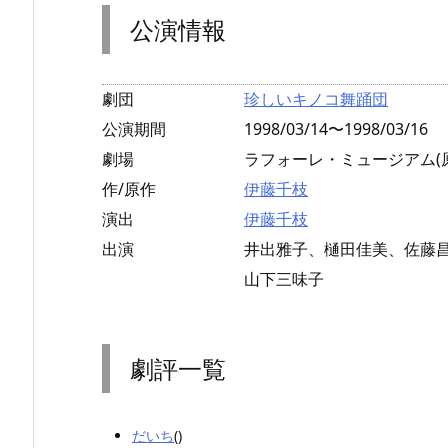
公演情報
劇団
珍しいキノコ舞踊団
公演期間
1998/03/14〜1998/03/16
劇場
ラフォーレ・ミュージアム(
作/原作
伊藤千枝
演出
伊藤千枝
出演
井出雅子、樋田佳美、佐藤
山下三味子
劇評一覧
だいち
()