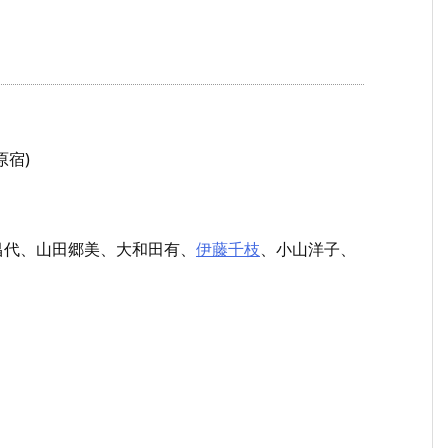
原宿)
昌代、山田郷美、大和田有、
伊藤千枝
、小山洋子、