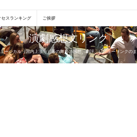
クセスランキング
ご挨拶
演劇感想文リンク
ュージカル（国内上演分）等の舞台の感想、劇評、レビューリンクのま