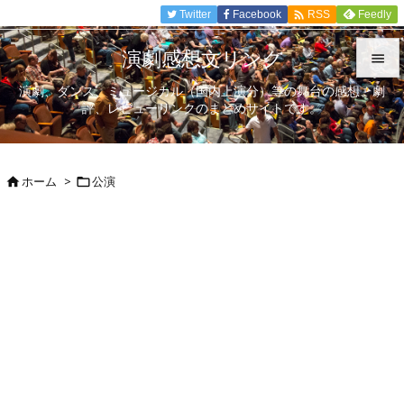

Twitter
Facebook
Feedly
RSS
演劇感想文リンク

演劇、ダンス、ミュージカル（国内上演分）等の舞台の感想、劇

評、レビューリンクのまとめサイトです。
メニュ

サイド
ホーム
>
公演



前へ

次へ

検索