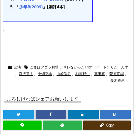
「
少年B(2009)
」[劇評4本]
“
公演
こまばアゴラ劇場
,
キレなかった14才（ハート）りたーんず


,
宮沢章夫
,
小畑克典
,
山崎皓司
,
杉原邦生
,
真田真
,
菅原直樹
,
鈴木克昌
よろしければシェアお願いします
B!
Copy