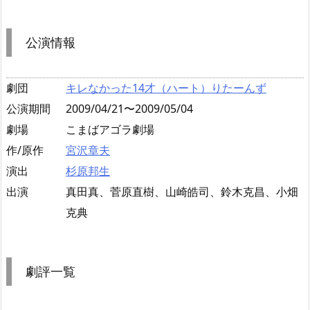
公演情報
劇団
キレなかった14才（ハート）りたーんず
公演期間
2009/04/21〜2009/05/04
劇場
こまばアゴラ劇場
作/原作
宮沢章夫
演出
杉原邦生
出演
真田真、菅原直樹、山崎皓司、鈴木克昌、小畑
克典
劇評一覧