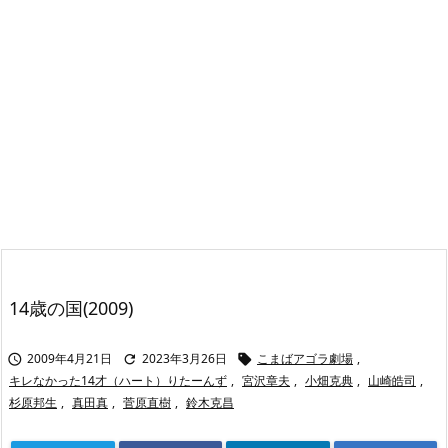
14歳の国(2009)
2009年4月21日
2023年3月26日
こまばアゴラ劇場
,



キレなかった14才（ハート）りたーんず
,
宮沢章夫
,
小畑克典
,
山崎皓司
,
杉原邦生
,
真田真
,
菅原直樹
,
鈴木克昌