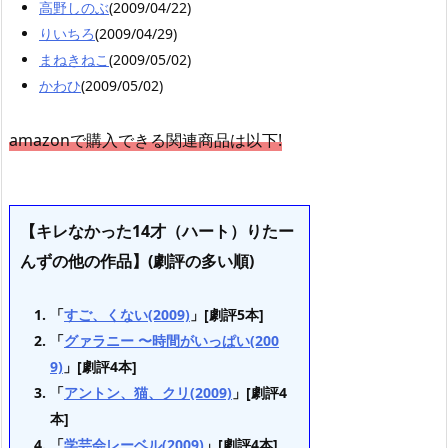
高野しのぶ
(2009/04/22)
りいちろ
(2009/04/29)
まねきねこ
(2009/05/02)
かわひ
(2009/05/02)
amazonで購入できる関連商品は以下!
【キレなかった14才（ハート）りたー
んずの他の作品】(劇評の多い順)
「
すご、くない(2009)
」[劇評5本]
「
グァラニー 〜時間がいっぱい(200
9)
」[劇評4本]
「
アントン、猫、クリ(2009)
」[劇評4
本]
「
学芸会レーベル(2009)
」[劇評4本]