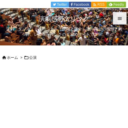

Twitter
Facebook
Feedly
RSS
演劇感想文リンク

演劇、ダンス、ミュージカル（国内上演分）等の舞台の感想、劇

評、レビューリンクのまとめサイトです。
メニュ

サイド
ホーム
>
公演



前へ

次へ

検索