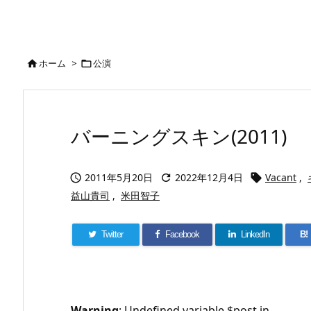
ホーム
>
公演


バーニングスキン(2011)
2011年5月20日
2022年12月4日
Vacant
,



益山貴司
,
米田智子
Twitter
Facebook
LinkedIn
B!
Warning
: Undefined variable $post in