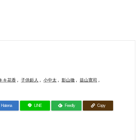
キキ花香
,
子供鉅人
,
小中太
,
影山徹
,
益山寛司
,
Hatena
LINE
Feedly
Copy