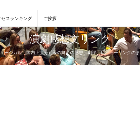
クセスランキング
ご挨拶
演劇感想文リンク
ュージカル（国内上演分）等の舞台の感想、劇評、レビューリンクのま