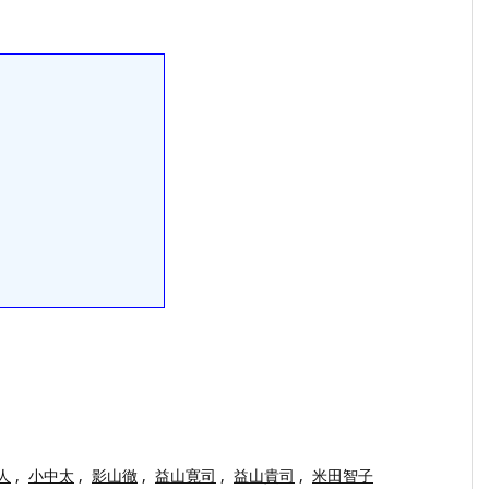
人
,
小中太
,
影山徹
,
益山寛司
,
益山貴司
,
米田智子