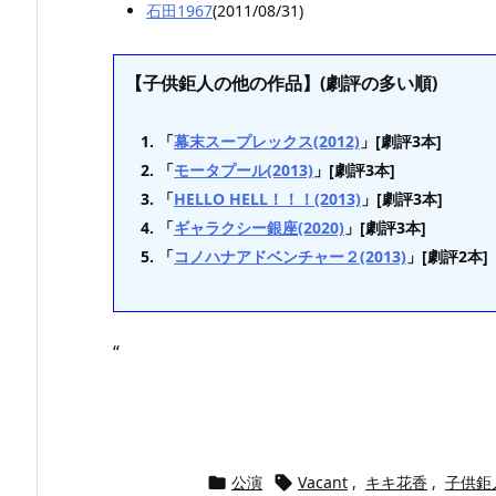
石田1967
(2011/08/31)
【子供鉅人の他の作品】(劇評の多い順)
「
幕末スープレックス(2012)
」[劇評3本]
「
モータプール(2013)
」[劇評3本]
「
HELLO HELL！！！(2013)
」[劇評3本]
「
ギャラクシー銀座(2020)
」[劇評3本]
「
コノハナアドベンチャー２(2013)
」[劇評2本]
“
公演
Vacant
,
キキ花香
,
子供鉅

