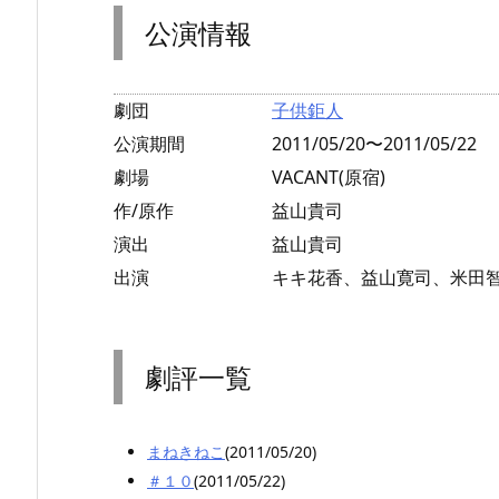
公演情報
劇団
子供鉅人
公演期間
2011/05/20〜2011/05/22
劇場
VACANT(原宿)
作/原作
益山貴司
演出
益山貴司
出演
キキ花香、益山寛司、米田
劇評一覧
まねきねこ
(2011/05/20)
＃１０
(2011/05/22)