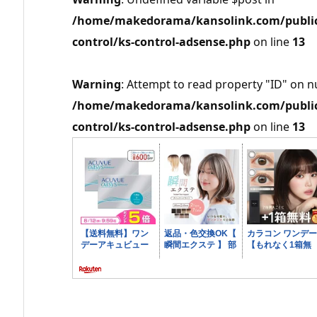
/home/makedorama/kansolink.com/public_
control/ks-control-adsense.php
on line
13
Warning
: Attempt to read property "ID" on nu
/home/makedorama/kansolink.com/public_
control/ks-control-adsense.php
on line
13