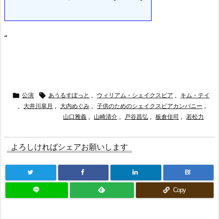
“
公演
あうるすぽっと
,
ウィリアム・シェイクスピア
,
キム・テイ


,
大井川皐月
,
大内めぐみ
,
子供のためのシェイクスピアカンパニー
,
山口雅義
,
山崎清介
,
戸谷昌弘
,
板倉佳司
,
若松力
よろしければシェアお願いします
B!
Copy