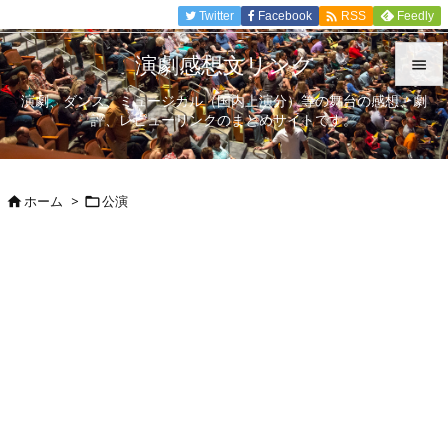

Twitter
Facebook
Feedly
RSS
演劇感想文リンク

演劇、ダンス、ミュージカル（国内上演分）等の舞台の感想、劇

評、レビューリンクのまとめサイトです。
メニュ

サイド
ホーム
>
公演



前へ

次へ

検索