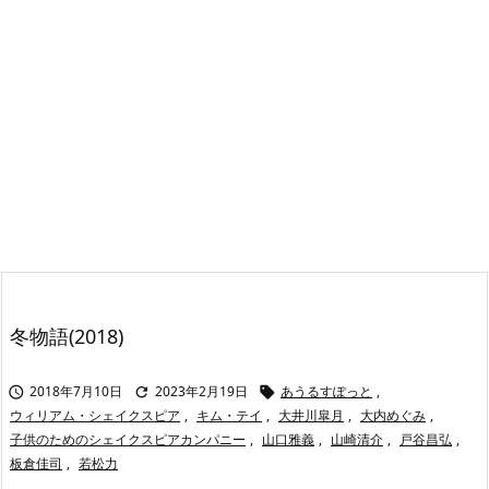
冬物語(2018)
2018年7月10日
2023年2月19日
あうるすぽっと
,



ウィリアム・シェイクスピア
,
キム・テイ
,
大井川皐月
,
大内めぐみ
,
子供のためのシェイクスピアカンパニー
,
山口雅義
,
山崎清介
,
戸谷昌弘
,
板倉佳司
,
若松力