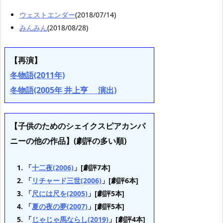
ウェストエンダー
(2018/07/14)
みんみん
(2018/08/28)
【再演】
冬物語(2011年)
冬物語(2005年 井上亨 演出)
【子供のためのシェイクスピアカンパ
ニーの他の作品】(劇評の多い順)
「
十二夜(2006)
」[劇評7本]
「
リチャード三世(2006)
」[劇評6本]
「
尺には尺を(2005)
」[劇評5本]
「
夏の夜の夢(2007)
」[劇評5本]
「
じゃじゃ馬ならし(2019)
」[劇評4本]