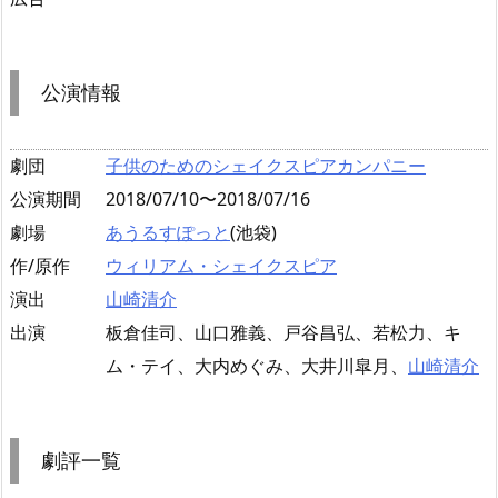
公演情報
劇団
子供のためのシェイクスピアカンパニー
公演期間
2018/07/10〜2018/07/16
劇場
あうるすぽっと
(池袋)
作/原作
ウィリアム・シェイクスピア
演出
山崎清介
出演
板倉佳司、山口雅義、戸谷昌弘、若松力、キ
ム・テイ、大内めぐみ、大井川皐月、
山崎清介
劇評一覧