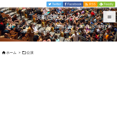

Twitter
Facebook
Feedly
RSS
演劇感想文リンク

演劇、ダンス、ミュージカル（国内上演分）等の舞台の感想、劇

評、レビューリンクのまとめサイトです。
メニュ

サイド
ホーム
>
公演



前へ

次へ

検索