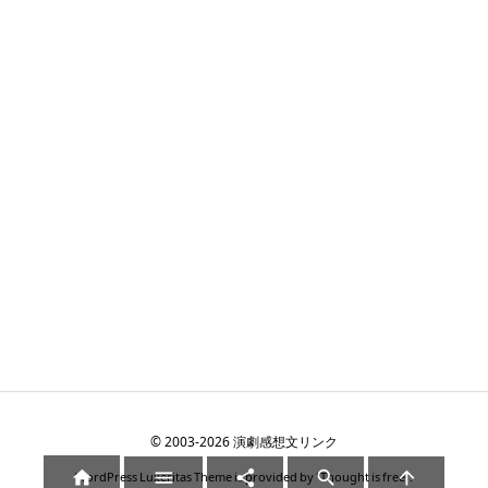
©
2003
-2026
演劇感想文リンク





WordPress Luxeritas Theme is provided by "
Thought is free
".