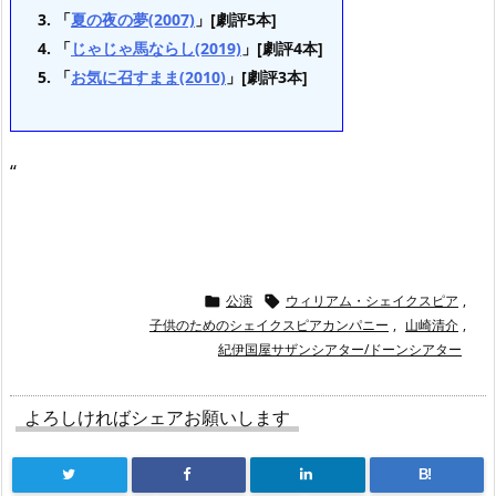
「
夏の夜の夢(2007)
」[劇評5本]
「
じゃじゃ馬ならし(2019)
」[劇評4本]
「
お気に召すまま(2010)
」[劇評3本]
“
公演
ウィリアム・シェイクスピア
,


子供のためのシェイクスピアカンパニー
,
山崎清介
,
紀伊国屋サザンシアター/ドーンシアター
よろしければシェアお願いします
B!