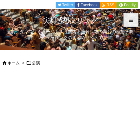

Twitter
Facebook
Feedly
RSS
演劇感想文リンク

演劇、ダンス、ミュージカル（国内上演分）等の舞台の感想、劇

評、レビューリンクのまとめサイトです。
メニュ

サイド
ホーム
>
公演



前へ

次へ

検索