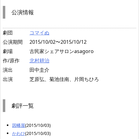
公演情報
劇団
コマイぬ
公演期間
2015/10/02〜2015/10/12
劇場
古民家シェアサロンasagoro
作/原作
北村耕治
演出
田中圭介
出演
芝原弘、菊池佳南、片岡ちひろ
劇評一覧
因幡屋
(2015/10/03)
かわひ
(2015/10/03)