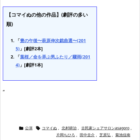
【コマイぬの他の作品】(劇評の多い
順)
「
豊の午後〜萩原伸次戯曲選〜(201
5)
」[劇評2本]
「
葉桜／命を弄ぶ男ふたり／驟雨(201
4)
」[劇評1本]
“
公演
コマイぬ
,
北村耕治
,
古民家シェアサロンasagoro
,


片岡ちひろ
,
田中圭介
,
芝原弘
,
菊池佳南