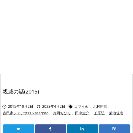
親戚の話(2015)
2015年10月2日
2023年4月2日
コマイぬ
,
北村耕治
,



古民家シェアサロンasagoro
,
片岡ちひろ
,
田中圭介
,
芝原弘
,
菊池佳南
B!