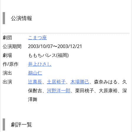
公演情報
劇団
こまつ座
公演期間
2003/10/07〜2003/12/21
劇場
ももちパレス(福岡)
作/原作
井上ひさし
演出
鵜山仁
出演
辻萬長
、
土居裕子
、
木場勝己
、森奈みはる、久
保酎吉、
河野洋一郎
、栗田桃子、大原康裕、深
澤舞
劇評一覧