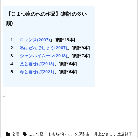
【こまつ座の他の作品】(劇評の多い
順)
「
ロマンス(2007)
」[劇評13本]
「
私はだれでしょう(2007)
」[劇評9本]
「
シャンハイムーン(2018)
」[劇評7本]
「
父と暮せば(2018)
」[劇評6本]
「
母と暮せば(2021)
」[劇評6本]
“
公演
こまつ座
,
ももちパレス
,
久保酎吉
,
井上ひさし
,
土居裕子

