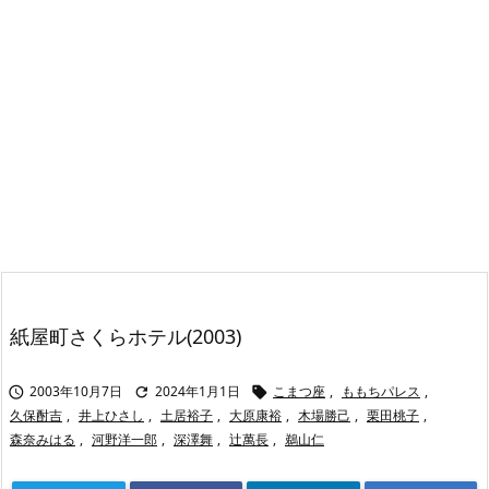
紙屋町さくらホテル(2003)
2003年10月7日
2024年1月1日
こまつ座
,
ももちパレス
,



久保酎吉
,
井上ひさし
,
土居裕子
,
大原康裕
,
木場勝己
,
栗田桃子
,
森奈みはる
,
河野洋一郎
,
深澤舞
,
辻萬長
,
鵜山仁