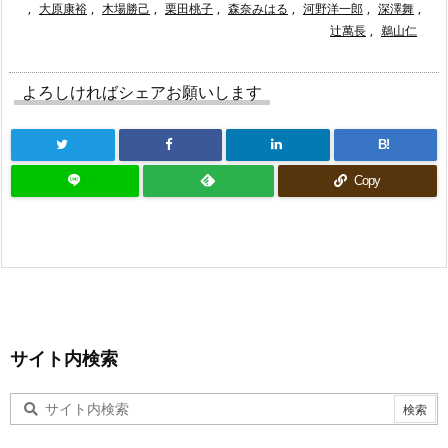
,
大原康裕
,
木場勝己
,
栗田桃子
,
森奈みはる
,
河野洋一郎
,
深澤舞
,
辻萬長
,
鵜山仁
よろしければシェアお願いします
B!
Copy
サイト内検索