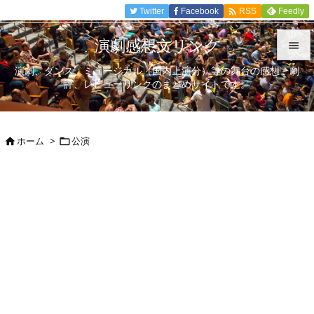

Twitter
Facebook
Feedly
RSS
演劇感想文リンク

演劇、ダンス、ミュージカル（国内上演分）等の舞台の感想、劇

評、レビューリンクのまとめサイトです。
メニュ

サイド
ホーム
>
公演



前へ

次へ

検索