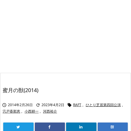
蜜月の獣(2014)
2014年2月26日
2023年4月2日
RAFT
,
ひとり芝居第四回公演
,



宍戸香那恵
,
小西耕一
,
河西裕介
B!