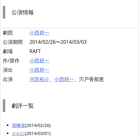
公演情報
劇団
小西耕一
公演期間
2014/02/26〜2014/03/03
劇場
RAFT
作/原作
小西耕一
演出
小西耕一
出演
河西裕介
、
小西耕一
、宍戸香那恵
劇評一覧
因幡屋
(2014/02/26)
かわひ
(2014/03/01)