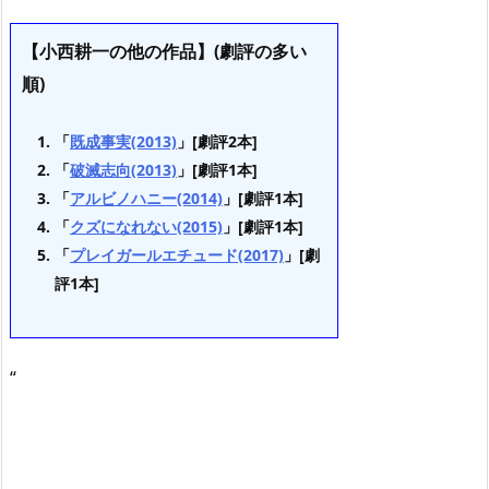
【小西耕一の他の作品】(劇評の多い
順)
「
既成事実(2013)
」[劇評2本]
「
破滅志向(2013)
」[劇評1本]
「
アルビノハニー(2014)
」[劇評1本]
「
クズになれない(2015)
」[劇評1本]
「
プレイガールエチュード(2017)
」[劇
評1本]
“