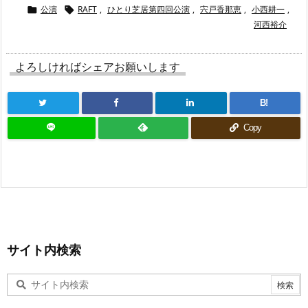
公演
RAFT
,
ひとり芝居第四回公演
,
宍戸香那恵
,
小西耕一
,


河西裕介
よろしければシェアお願いします
B!
Copy
サイト内検索