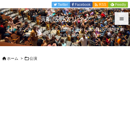

Twitter
Facebook
Feedly
RSS
演劇感想文リンク

演劇、ダンス、ミュージカル（国内上演分）等の舞台の感想、劇

評、レビューリンクのまとめサイトです。
メニュ

サイド
ホーム
>
公演



前へ

次へ

検索