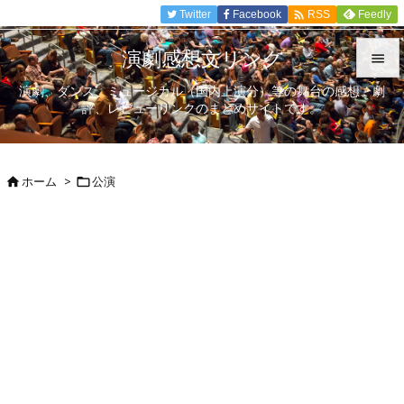

Twitter
Facebook
Feedly
RSS
演劇感想文リンク

演劇、ダンス、ミュージカル（国内上演分）等の舞台の感想、劇

評、レビューリンクのまとめサイトです。
メニュ

サイド
ホーム
>
公演



前へ

次へ

検索