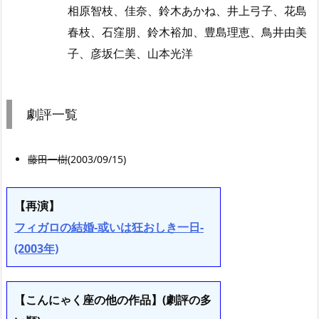
相原智枝、佳奈、鈴木あかね、井上弓子、花島
春枝、石窪朋、鈴木裕加、豊島理恵、鳥井由美
子、彦坂仁美、山本光洋
劇評一覧
藤田一樹
(2003/09/15)
【再演】
フィガロの結婚-或いは狂おしき一日-
(2003年)
【こんにゃく座の他の作品】(劇評の多