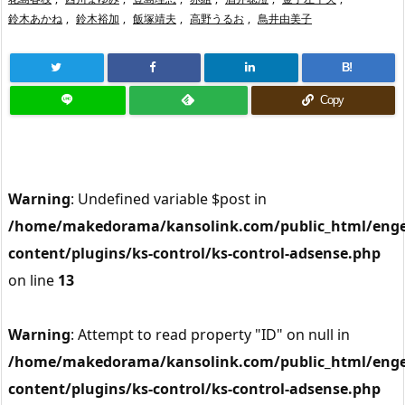
鈴木あかね
,
鈴木裕加
,
飯塚靖夫
,
高野うるお
,
鳥井由美子
B!
Copy
Warning
: Undefined variable $post in
/home/makedorama/kansolink.com/public_html/enge
content/plugins/ks-control/ks-control-adsense.php
on line
13
Warning
: Attempt to read property "ID" on null in
/home/makedorama/kansolink.com/public_html/enge
content/plugins/ks-control/ks-control-adsense.php