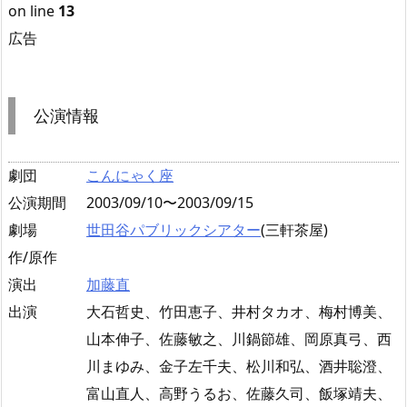
on line
13
広告
公演情報
劇団
こんにゃく座
公演期間
2003/09/10〜2003/09/15
劇場
世田谷パブリックシアター
(三軒茶屋)
作/原作
演出
加藤直
出演
大石哲史、竹田恵子、井村タカオ、梅村博美、
山本伸子、佐藤敏之、川鍋節雄、岡原真弓、西
川まゆみ、金子左千夫、松川和弘、酒井聡澄、
富山直人、高野うるお、佐藤久司、飯塚靖夫、