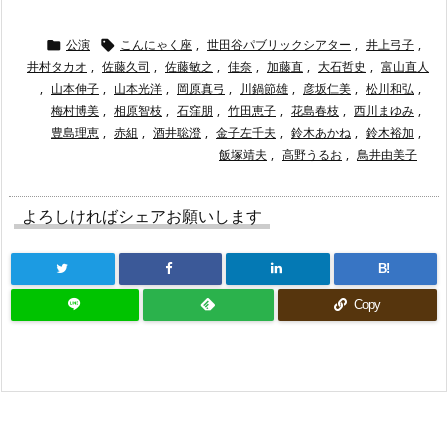
公演
こんにゃく座
,
世田谷パブリックシアター
,
井上弓子
,


井村タカオ
,
佐藤久司
,
佐藤敏之
,
佳奈
,
加藤直
,
大石哲史
,
富山直人
,
山本伸子
,
山本光洋
,
岡原真弓
,
川鍋節雄
,
彦坂仁美
,
松川和弘
,
梅村博美
,
相原智枝
,
石窪朋
,
竹田恵子
,
花島春枝
,
西川まゆみ
,
豊島理恵
,
赤組
,
酒井聡澄
,
金子左千夫
,
鈴木あかね
,
鈴木裕加
,
飯塚靖夫
,
高野うるお
,
鳥井由美子
よろしければシェアお願いします
B!
Copy