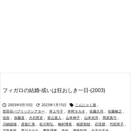
フィガロの結婚-或いは狂おしき一日-(2003)
2003年9月10日
2023年1月15日
こんにゃく座
,



世田谷パブリックシアター
,
井上弓子
,
井村タカオ
,
佐藤久司
,
佐藤敏之
,
佳奈
,
加藤直
,
大石哲史
,
富山直人
,
山本伸子
,
山本光洋
,
岡原真弓
,
川鍋節雄
,
彦坂仁美
,
松川和弘
,
梅村博美
,
相原智枝
,
石窪朋
,
竹田恵子
,
花島春枝
,
西川まゆみ
,
豊島理恵
,
赤組
,
酒井聡澄
,
金子左千夫
,