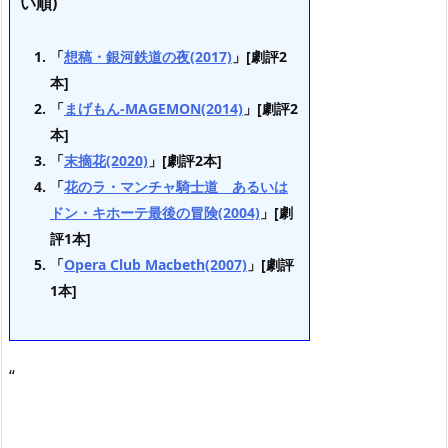
い順)
「
想稿・銀河鉄道の夜(2017)
」[劇評2
本]
「
まげもん-MAGEMON(2014)
」[劇評2
本]
「
末摘花(2020)
」[劇評2本]
「
花のラ・マンチャ騎士道 あるいは
ドン・キホーテ最後の冒険(2004)
」[劇
評1本]
「
Opera Club Macbeth(2007)
」[劇評
1本]
“