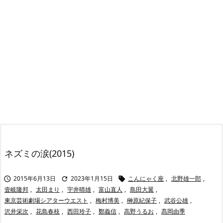
ネズミの涙(2015)
2015年6月13日
2023年1月15日
こんにゃく座
,
北野雄一郎
,



壹岐隆邦
,
太田まり
,
宇井晴雄
,
富山直人
,
島田大翼
,
東京芸術劇場シアターウエスト
,
梅村博美
,
榊原紀保子
,
武谷公雄
,
沢井栄次
,
花島春枝
,
西田玲子
,
鄭義信
,
高野うるお
,
髙岡由季