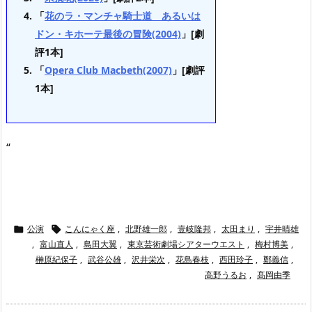
「
花のラ・マンチャ騎士道 あるいは
ドン・キホーテ最後の冒険(2004)
」[劇
評1本]
「
Opera Club Macbeth(2007)
」[劇評
1本]
“
公演
こんにゃく座
,
北野雄一郎
,
壹岐隆邦
,
太田まり
,
宇井晴雄


,
富山直人
,
島田大翼
,
東京芸術劇場シアターウエスト
,
梅村博美
,
榊原紀保子
,
武谷公雄
,
沢井栄次
,
花島春枝
,
西田玲子
,
鄭義信
,
高野うるお
,
髙岡由季