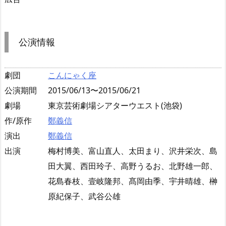
公演情報
劇団
こんにゃく座
公演期間
2015/06/13〜2015/06/21
劇場
東京芸術劇場シアターウエスト(池袋)
作/原作
鄭義信
演出
鄭義信
出演
梅村博美、富山直人、太田まり、沢井栄次、島
田大翼、西田玲子、高野うるお、北野雄一郎、
花島春枝、壹岐隆邦、髙岡由季、宇井晴雄、榊
原紀保子、武谷公雄