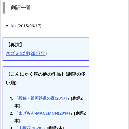
劇評一覧
kiki
(2015/06/17)
【再演】
ネズミの涙(2017年)
【こんにゃく座の他の作品】(劇評の多
い順)
「
想稿・銀河鉄道の夜(2017)
」[劇評2
本]
「
まげもん-MAGEMON(2014)
」[劇評2
本]
「
末摘花(2020)
」[劇評2本]