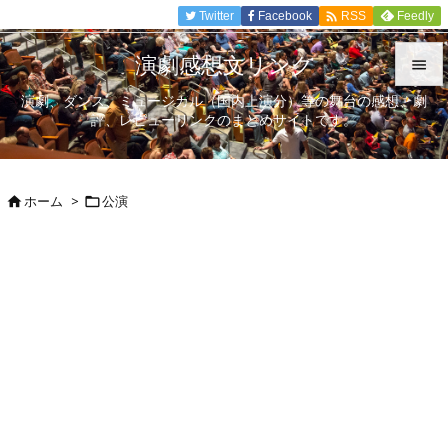

Twitter
Facebook
Feedly
RSS
演劇感想文リンク

演劇、ダンス、ミュージカル（国内上演分）等の舞台の感想、劇

評、レビューリンクのまとめサイトです。
メニュ

サイド
ホーム
>
公演



前へ

次へ

検索