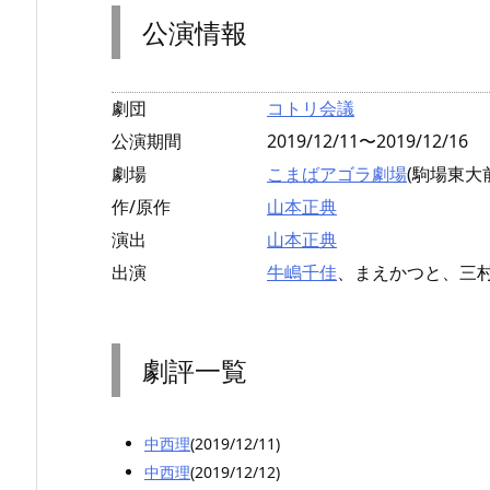
公演情報
劇団
コトリ会議
公演期間
2019/12/11〜2019/12/16
劇場
こまばアゴラ劇場
(駒場東大
作/原作
山本正典
演出
山本正典
出演
牛嶋千佳
、まえかつと、三
劇評一覧
中西理
(2019/12/11)
中西理
(2019/12/12)