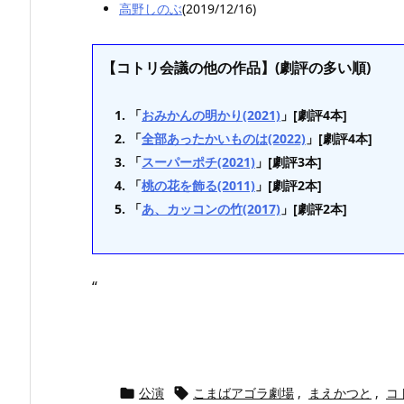
高野しのぶ
(2019/12/16)
【コトリ会議の他の作品】(劇評の多い順)
「
おみかんの明かり(2021)
」[劇評4本]
「
全部あったかいものは(2022)
」[劇評4本]
「
スーパーポチ(2021)
」[劇評3本]
「
桃の花を飾る(2011)
」[劇評2本]
「
あ、カッコンの竹(2017)
」[劇評2本]
“
公演
こまばアゴラ劇場
,
まえかつと
,
コ

