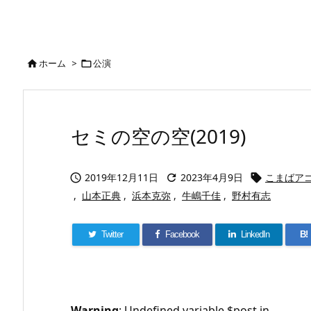
ホーム
>
公演


セミの空の空(2019)
2019年12月11日
2023年4月9日
こまばア



,
山本正典
,
浜本克弥
,
牛嶋千佳
,
野村有志
Twitter
Facebook
LinkedIn
B!
Warning
: Undefined variable $post in