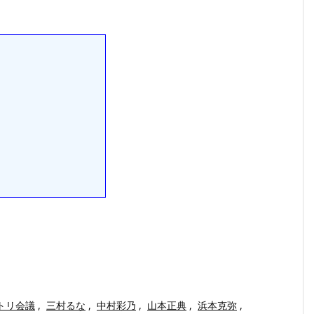
トリ会議
,
三村るな
,
中村彩乃
,
山本正典
,
浜本克弥
,