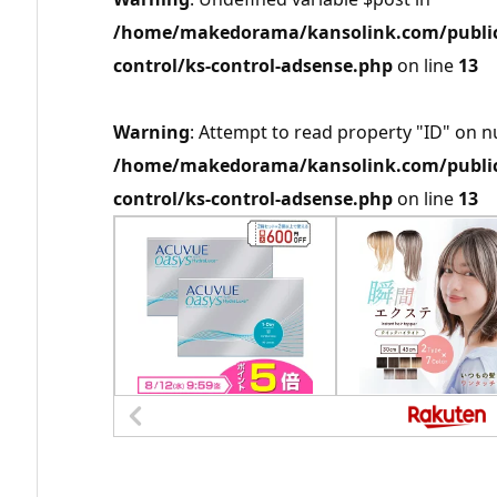
/home/makedorama/kansolink.com/public_
control/ks-control-adsense.php
on line
13
Warning
: Attempt to read property "ID" on nu
/home/makedorama/kansolink.com/public_
control/ks-control-adsense.php
on line
13