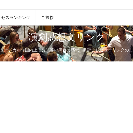
クセスランキング
ご挨拶
演劇感想文リンク
ュージカル（国内上演分）等の舞台の感想、劇評、レビューリンクのま