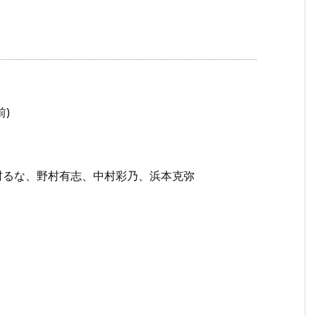
前)
村るな、野村有志、中村彩乃、浜本克弥