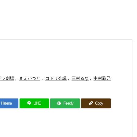
ゴラ劇場
,
まえかつと
,
コトリ会議
,
三村るな
,
中村彩乃
Hatena
LINE
Feedly
Copy