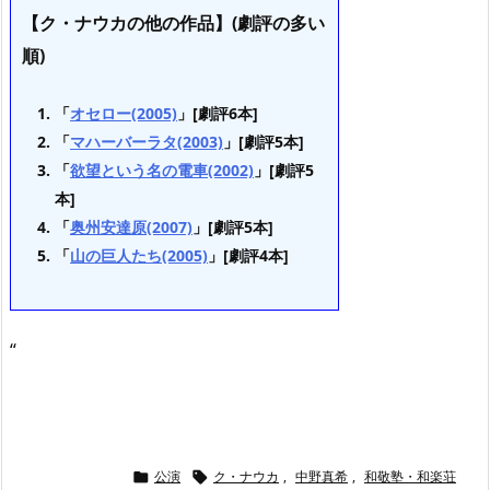
【ク・ナウカの他の作品】(劇評の多い
順)
「
オセロー(2005)
」[劇評6本]
「
マハーバーラタ(2003)
」[劇評5本]
「
欲望という名の電車(2002)
」[劇評5
本]
「
奥州安達原(2007)
」[劇評5本]
「
山の巨人たち(2005)
」[劇評4本]
“
公演
ク・ナウカ
,
中野真希
,
和敬塾・和楽荘

