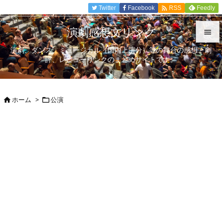

Twitter
Facebook
Feedly
RSS
演劇感想文リンク

演劇、ダンス、ミュージカル（国内上演分）等の舞台の感想、劇

評、レビューリンクのまとめサイトです。
メニュ

サイド
ホーム
>
公演



前へ

次へ

検索