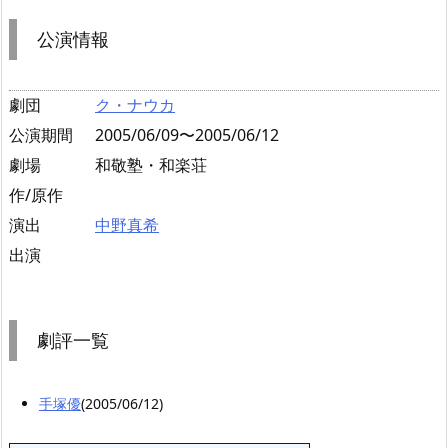
公演情報
劇団
ク・ナウカ
公演期間
2005/06/09〜2005/06/12
劇場
和敬塾・和楽荘
作/原作
演出
中野真希
出演
劇評一覧
手塚優
(2005/06/12)