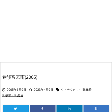
巷談宵宮雨(2005)
2005年6月9日
2023年4月9日
ク・ナウカ
,
中野真希
,



和敬塾・和楽荘
B!