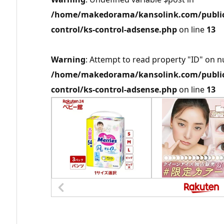
/home/makedorama/kansolink.com/public_
control/ks-control-adsense.php
on line
13
Warning
: Attempt to read property "ID" on nu
/home/makedorama/kansolink.com/public_
control/ks-control-adsense.php
on line
13