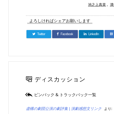
池之上真菜
,
溝
よろしければシェアお願いします
Twitter
Facebook
LinkedIn
B!
ディスカッション

ピンバック & トラックバック一覧
より:
虚構の劇団公演の劇評集 | 演劇感想文リンク