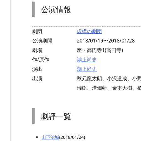
公演情報
劇団
虚構の劇団
公演期間
2018/01/19〜2018/01/28
劇場
座・高円寺1(高円寺)
作/原作
鴻上尚史
演出
鴻上尚史
出演
秋元龍太朗、小沢道成、小
瑞樹、溝畑藍、金本大樹、
劇評一覧
山下治城
(2018/01/24)