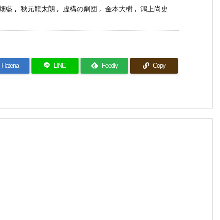
畑藍
,
秋元龍太朗
,
虚構の劇団
,
金本大樹
,
鴻上尚史
Hatena
LINE
Feedly
Copy