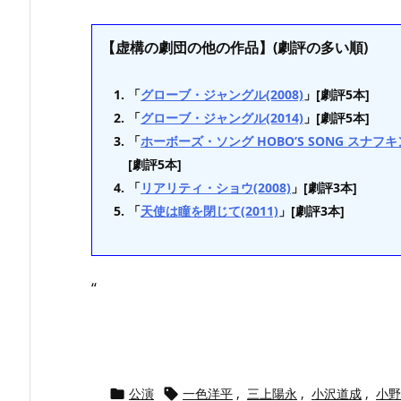
【虚構の劇団の他の作品】(劇評の多い順)
「
グローブ・ジャングル(2008)
」[劇評5本]
「
グローブ・ジャングル(2014)
」[劇評5本]
「
ホーボーズ・ソング HOBO’S SONG スナフキン
[劇評5本]
「
リアリティ・ショウ(2008)
」[劇評3本]
「
天使は瞳を閉じて(2011)
」[劇評3本]
“
公演
一色洋平
,
三上陽永
,
小沢道成
,
小野

