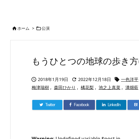
ホーム
>
公演


もうひとつの地球の歩き方(2
2018年1月19日
2022年12月18日
一色洋平



梅津瑞樹
,
森田ひかり
,
橘花梨
,
池之上真菜
,
溝畑藍
Twitter
Facebook
LinkedIn
B!
Warning
: Undefined variable $post in