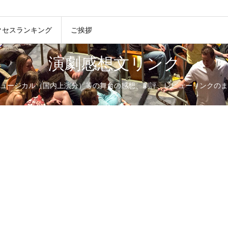
クセスランキング
ご挨拶
演劇感想文リンク
ュージカル（国内上演分）等の舞台の感想、劇評、レビューリンクのま