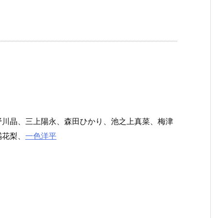
野川晶、三上陽永、森田ひかり、池之上真菜、梅津
橘花梨、
一色洋平