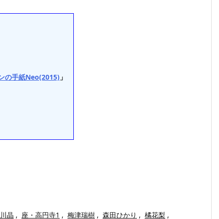
の手紙Neo(2015)
」
川晶
,
座・高円寺1
,
梅津瑞樹
,
森田ひかり
,
橘花梨
,