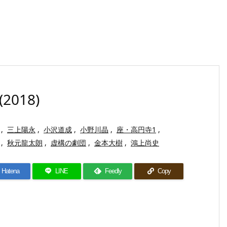
018)
,
三上陽永
,
小沢道成
,
小野川晶
,
座・高円寺1
,
,
秋元龍太朗
,
虚構の劇団
,
金本大樹
,
鴻上尚史
Hatena
LINE
Feedly
Copy