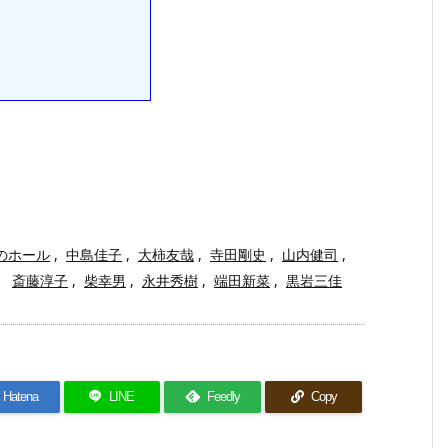
のホール
,
中島佳子
,
大柿友哉
,
寺田剛史
,
山内健司
,
斎藤淳子
,
柴幸男
,
永井秀樹
,
端田新菜
,
黒岩三佳
Hatena
LINE
Feedly
Copy