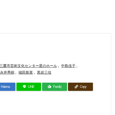
三鷹市芸術文化センター星のホール
,
中島佳子
,
永井秀樹
,
端田新菜
,
黒岩三佳
Hatena
LINE
Feedly
Copy