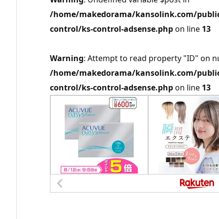
/home/makedorama/kansolink.com/public_
control/ks-control-adsense.php
on line
13
Warning
: Attempt to read property "ID" on nu
/home/makedorama/kansolink.com/public_
control/ks-control-adsense.php
on line
13