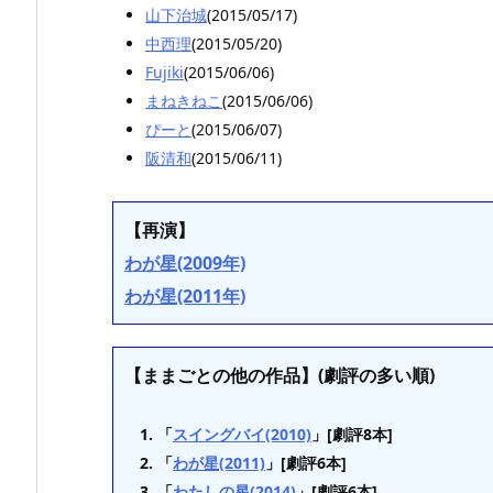
山下治城
(2015/05/17)
中西理
(2015/05/20)
Fujiki
(2015/06/06)
まねきねこ
(2015/06/06)
ぴーと
(2015/06/07)
阪清和
(2015/06/11)
【再演】
わが星(2009年)
わが星(2011年)
【ままごとの他の作品】(劇評の多い順)
「
スイングバイ(2010)
」[劇評8本]
「
わが星(2011)
」[劇評6本]
「
わたしの星(2014)
」[劇評6本]