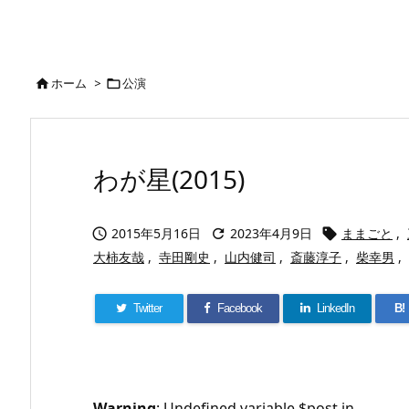
ホーム
>
公演


わが星(2015)
2015年5月16日
2023年4月9日
ままごと
,



大柿友哉
,
寺田剛史
,
山内健司
,
斎藤淳子
,
柴幸男
,
Twitter
Facebook
LinkedIn
B!
Warning
: Undefined variable $post in