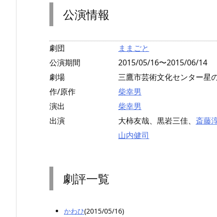
公演情報
劇団
ままごと
公演期間
2015/05/16〜2015/06/14
劇場
三鷹市芸術文化センター星
作/原作
柴幸男
演出
柴幸男
出演
大柿友哉、黒岩三佳、
斎藤
山内健司
劇評一覧
かわひ
(2015/05/16)