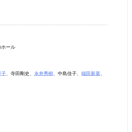
のホール
淳子
、寺田剛史、
永井秀樹
、中島佳子、
端田新菜
、