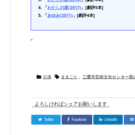
「
わたしの星(2017)
」[劇評5本]
「
あゆみ(2011)
」[劇評4本]
“
公演
ままごと
,
三鷹市芸術文化センター星


よろしければシェアお願いします
Twitter
Facebook
LinkedIn
B!