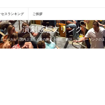
クセスランキング
ご挨拶
演劇感想文リンク
ュージカル（国内上演分）等の舞台の感想、劇評、レビューリンクのま