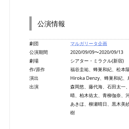
公演情報
劇団
マルガリータ企画
公演期間
2020/09/09〜2020/09/13
劇場
シアター・ミラクル(新宿)
作/原作
福谷圭祐、蜂巣和紀、松本
演出
Hiroka Denzy、蜂巣和紀
出演
森岡悠、藤代海、石田太一、
晴、柏木佑太、青柳伽奈、
あきほ、柳瀬晴日、黒木美
樹