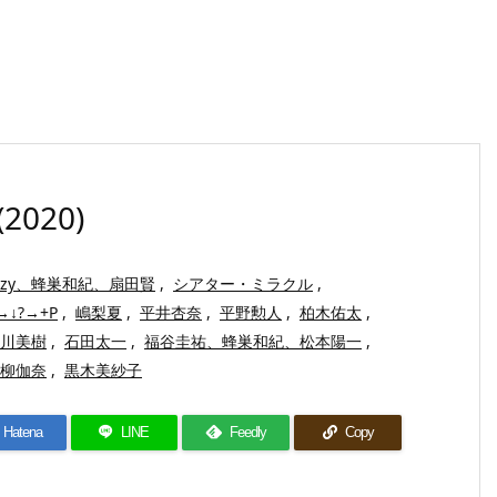
020)
Denzy、蜂巣和紀、扇田賢
,
シアター・ミラクル
,
→↓?→+P
,
嶋梨夏
,
平井杏奈
,
平野勲人
,
柏木佑太
,
川美樹
,
石田太一
,
福谷圭祐、蜂巣和紀、松本陽一
,
柳伽奈
,
黒木美紗子
Hatena
LINE
Feedly
Copy