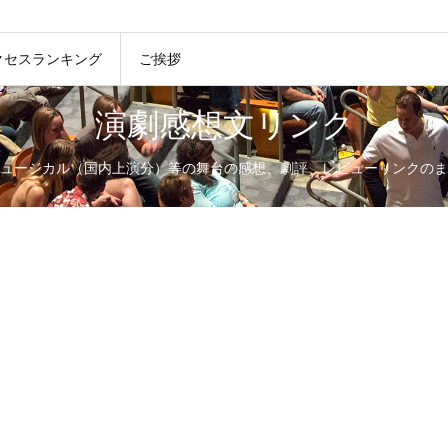
クセスランキング
ご挨拶
演劇感想文リンク
ュージカル（国内上演分）等の舞台の感想、劇評、レビューリンクのま