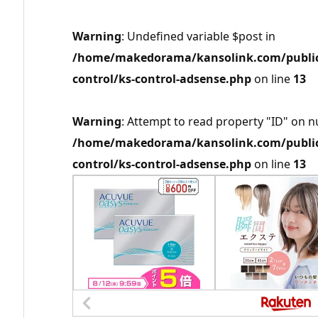
Warning
: Undefined variable $post in
/home/makedorama/kansolink.com/public_
control/ks-control-adsense.php
on line
13
Warning
: Attempt to read property "ID" on nu
/home/makedorama/kansolink.com/public_
control/ks-control-adsense.php
on line
13