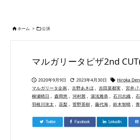
ホーム
>
公演


マルガリータピザ2nd CUT(2
2020年9月9日
2023年4月30日
Hiroka 



マルガリータ企画
,
古野あきほ
,
吉田菜都実
,
宮井↓?
柳瀬晴日
,
森岡悠
,
河村茜
,
湯浅雅恭
,
石川志織
,
石
羽根川洸太
,
花梨
,
菅野英樹
,
藤代海
,
鈴木智晴
,
青
Twitter
Facebook
LinkedIn
B!