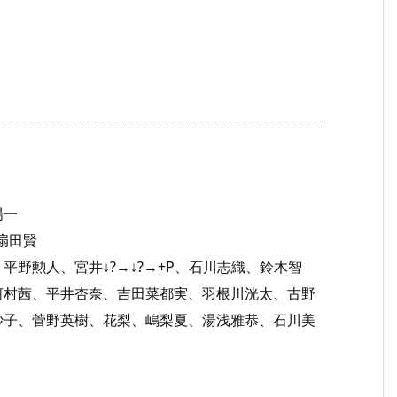
陽一
、扇田賢
平野勲人、宮井↓?→↓?→+P、石川志織、鈴木智
河村茜、平井杏奈、吉田菜都実、羽根川洸太、古野
紗子、菅野英樹、花梨、嶋梨夏、湯浅雅恭、石川美