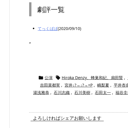
劇評一覧
てっくぱぱ
(2020/09/10)
“
公演
Hiroka Denzy、蜂巣和紀、扇田賢
,


吉田菜都実
,
宮井↓?→↓?→+P
,
嶋梨夏
,
平井杏
湯浅雅恭
,
石川志織
,
石川美樹
,
石田太一
,
福谷圭
よろしければシェアお願いします