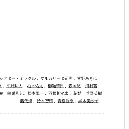
シアター・ミラクル
,
マルガリータ企画
,
古野あきほ
,
奈
,
平野勲人
,
柏木佑太
,
柳瀬晴日
,
森岡悠
,
河村茜
,
祐、蜂巣和紀、松本陽一
,
羽根川洸太
,
花梨
,
菅野英樹
,
藤代海
,
鈴木智晴
,
青柳伽奈
,
黒木美紗子