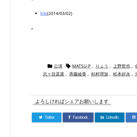
kiki
(2014/03/02)
“
公演
MATSU-P
,
りょう
,
上野哲也
,


志々目遥菜
,
斉藤綾香
,
杉村理加
,
松本好永
,
よろしければシェアお願いします
Twitter
Facebook
LinkedIn
B!