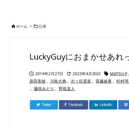
ホーム
>
公演


LuckyGuyにおまかせあれっ！
2014年2月27日
2023年4月30日
MATSU-P



原田美穂
,
川島大典
,
志々目遥菜
,
斉藤綾香
,
杉村理
,
藤咲みどり
,
野島直人
Twitter
Facebook
LinkedIn
B!