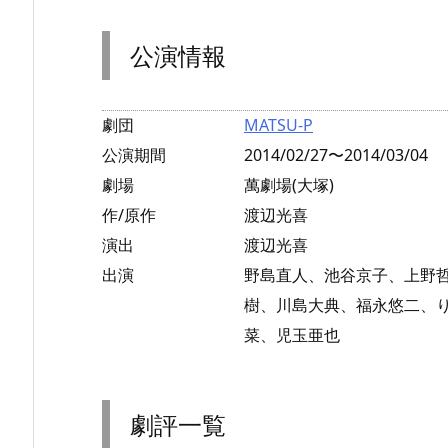
公演情報
劇団
MATSU-P
公演期間
2014/02/27〜2014/03/04
劇場
萬劇場(大塚)
作/原作
渡辺光喜
演出
渡辺光喜
出演
野島直人、池谷京子、上野
樹、川島大典、福永悠二、
菜、児玉亜也
劇評一覧