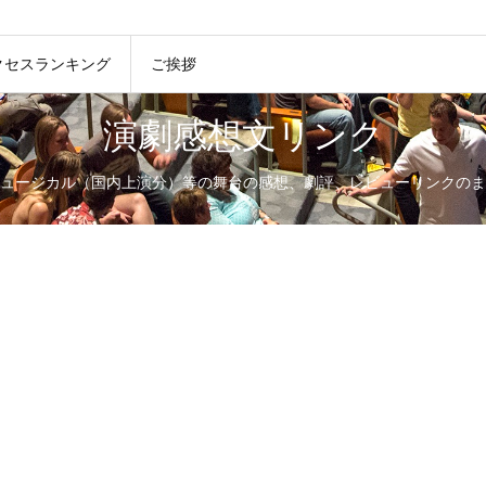
クセスランキング
ご挨拶
演劇感想文リンク
ュージカル（国内上演分）等の舞台の感想、劇評、レビューリンクのま