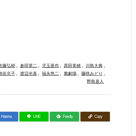
佐藤弘樹
,
倉田英二
,
児玉亜也
,
原田美穂
,
川島大典
,
池谷京子
,
渡辺光喜
,
福永悠二
,
萬劇場
,
藤咲みどり
,
野島直人
Hatena
LINE
Feedly
Copy