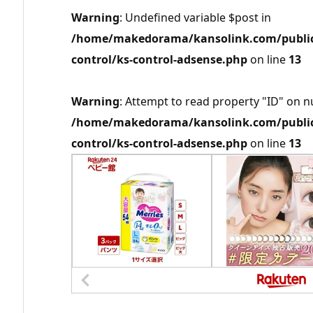
Warning
: Undefined variable $post in
/home/makedorama/kansolink.com/public_
control/ks-control-adsense.php
on line
13
Warning
: Attempt to read property "ID" on nu
/home/makedorama/kansolink.com/public_
control/ks-control-adsense.php
on line
13