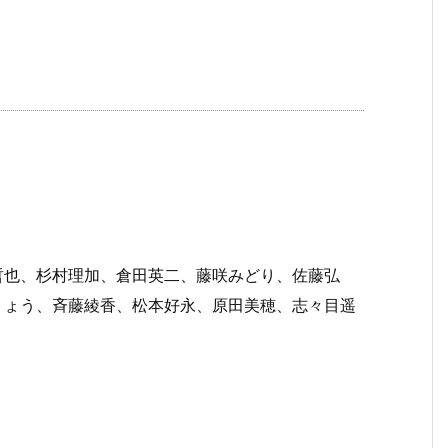
哲也、杉村理加、倉田英二、藤咲みどり、佐藤弘
りょう、斉藤綾香、松本好永、原田美穂、志々目遥