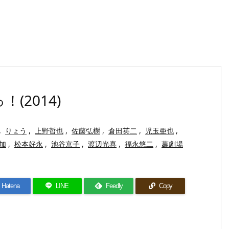
(2014)
,
りょう
,
上野哲也
,
佐藤弘樹
,
倉田英二
,
児玉亜也
,
加
,
松本好永
,
池谷京子
,
渡辺光喜
,
福永悠二
,
萬劇場
Hatena
LINE
Feedly
Copy