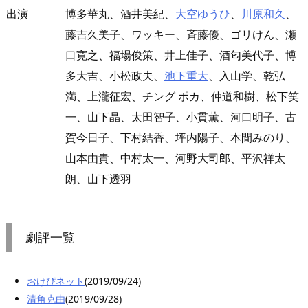
出演
博多華丸、酒井美紀、
大空ゆうひ
、
川原和久
、
藤吉久美子、ワッキー、斉藤優、ゴリけん、瀬
口寛之、福場俊策、井上佳子、酒匂美代子、博
多大吉、小松政夫、
池下重大
、入山学、乾弘
満、上瀧征宏、チング ポカ、仲道和樹、松下笑
一、山下晶、太田智子、小貫薫、河口明子、古
賀今日子、下村結香、坪内陽子、本間みのり、
山本由貴、中村太一、河野大司郎、平沢祥太
朗、山下透羽
劇評一覧
おけぴネット
(2019/09/24)
清角克由
(2019/09/28)