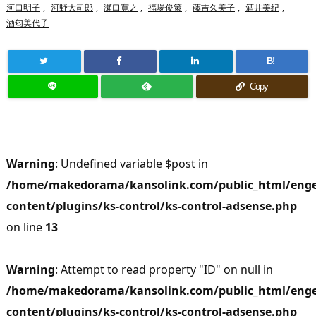
河口明子
,
河野大司郎
,
瀬口寛之
,
福場俊策
,
藤吉久美子
,
酒井美紀
,
酒匂美代子
B!
Copy
Warning
: Undefined variable $post in
/home/makedorama/kansolink.com/public_html/enge
content/plugins/ks-control/ks-control-adsense.php
on line
13
Warning
: Attempt to read property "ID" on null in
/home/makedorama/kansolink.com/public_html/enge
content/plugins/ks-control/ks-control-adsense.php