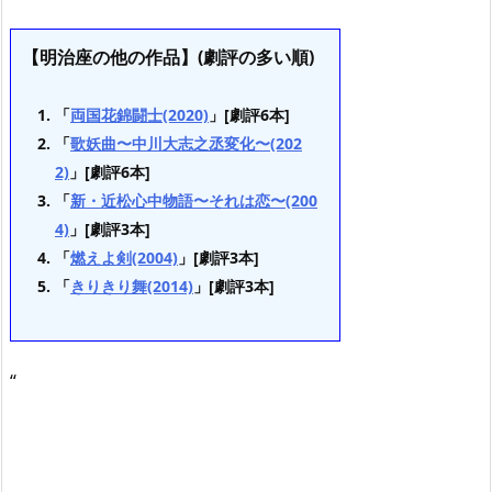
【明治座の他の作品】(劇評の多い順)
「
両国花錦闘士(2020)
」[劇評6本]
「
歌妖曲〜中川大志之丞変化〜(202
2)
」[劇評6本]
「
新・近松心中物語〜それは恋〜(200
4)
」[劇評3本]
「
燃えよ剣(2004)
」[劇評3本]
「
きりきり舞(2014)
」[劇評3本]
“