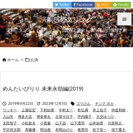

Twitter
Facebook
Feedly
RSS
演劇感想文リンク

演劇、ダンス、ミュージカル（国内上演分）等の舞台の感想、劇

評、レビューリンクのまとめサイトです。
メニュ

サイド
ホーム
>
公演



前へ

次へ
めんたいぴりり 未来永劫編(2019)

検索
2019年9月22日
2023年12月5日
ゴリけん
,
チング ポカ
,



ワッキー
,
上瀧征宏
,
下村結香
,
中村太一
,
乾弘満
,
井上佳子
,
仲道和樹
,
入山学
,
博多大吉
,
博多華丸
,
古賀今日子
,
坪内陽子
,
大空ゆうひ
,
太田智子
,
小松政夫
,
小貫薫
,
山下晶
,
山下透羽
,
山本由貴
,
川原和久
,
平沢祥太朗
,
斉藤優
,
明治座
,
本間みのり
,
東憲司
,
松下笑一
,
池下重大
,