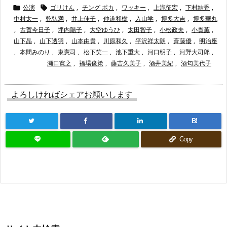
公演
ゴリけん
,
チング ポカ
,
ワッキー
,
上瀧征宏
,
下村結香
,


中村太一
,
乾弘満
,
井上佳子
,
仲道和樹
,
入山学
,
博多大吉
,
博多華丸
,
古賀今日子
,
坪内陽子
,
大空ゆうひ
,
太田智子
,
小松政夫
,
小貫薫
,
山下晶
,
山下透羽
,
山本由貴
,
川原和久
,
平沢祥太朗
,
斉藤優
,
明治座
,
本間みのり
,
東憲司
,
松下笑一
,
池下重大
,
河口明子
,
河野大司郎
,
瀬口寛之
,
福場俊策
,
藤吉久美子
,
酒井美紀
,
酒匂美代子
よろしければシェアお願いします
B!
Copy