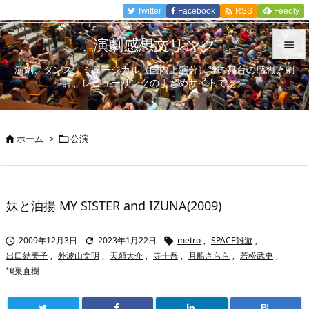

Twitter
Facebook
Feedly
RSS
演劇感想文リンク

演劇、ダンス、ミュージカル（国内上演分）等の舞台の感想、劇

評、レビューリンクのまとめサイトです。
メニュ

サイド
ホーム
>
公演



前へ

次へ
妹と油揚 MY SISTER and IZUNA(2009)

検索
2009年12月3日
2023年1月22日
metro
,
SPACE雑遊
,



出口結美子
,
外波山文明
,
天願大介
,
寺十吾
,
月船さらら
,
若松武史
,
鴇巣直樹
B!