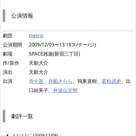
公演情報
劇団
metro
公演期間
2009/12/03〜13 18ス/テー/ジ)
劇場
SPACE雑遊(新宿三丁目)
作/原作
天願大介
演出
天願大介
出演
寺十吾
、
月船さらら
、鴇巣直樹、
若松武史
、出
口結美子、
外波山文明
劇評一覧
まねきねこ
(2009/12/08)