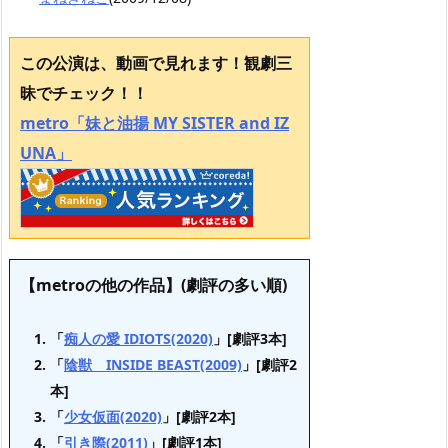
この公演は、動画で見れます！観劇三
昧でチェック！！
metro「妹と油揚 MY SISTER and IZ
UNA」
【metroの他の作品】(劇評の多い順)
「
痴人の愛 IDIOTS(2020)
」[劇評3本]
「
陰獣 INSIDE BEAST(2009)
」[劇評2
本]
「
少女仮面(2020)
」[劇評2本]
「
引き際(2011)
」[劇評1本]