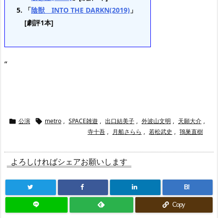
「
陰獣 INTO THE DARKN(2019)
」
[劇評1本]
“
公演
metro
,
SPACE雑遊
,
出口結美子
,
外波山文明
,
天願大介
,


寺十吾
,
月船さらら
,
若松武史
,
鴇巣直樹
よろしければシェアお願いします
B!
Copy