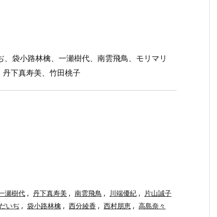
だいぢ、袋小路林檎、一瀬樹代、南雲飛鳥、モリマリ
、丹下真寿美、竹田桃子
一瀬樹代
,
丹下真寿美
,
南雲飛鳥
,
川端優紀
,
片山誠子
だいぢ
,
袋小路林檎
,
西分綾香
,
西村朋恵
,
高島奈々