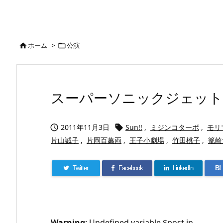
ホーム
>
公演


スーパーソニックジェット
2011年11月3日
Sun!!
,
ミジンコターボ
,
モリ


片山誠子
,
片岡百萬両
,
王子小劇場
,
竹田桃子
,
篭崎
Twitter
Facebook
LinkedIn
B!
Warning
: Undefined variable $post in