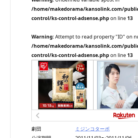
/home/makedorama/kansolink.com/public_
control/ks-control-adsense.php
on line
13
Warning
: Attempt to read property "ID" on nu
/home/makedorama/kansolink.com/public_
control/ks-control-adsense.php
on line
13
劇団
ミジンコターボ