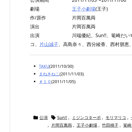
公演期間
2011/11/03〜2011/11/06
劇場
王子小劇場
(王子)
作/原作
片岡百萬両
演出
片岡百萬両
出演
川端優紀、Sun!!、篭崎
コ、
片山誠子
、高島奈々、西分綾香、西村朋恵
TAKU
(2011/10/30)
まねきねこ
(2011/11/03)
＃１０
(2011/11/05)
公演
Sun!!
,
ミジンコターボ
,
モリマリコ
,


,
片岡百萬両
,
王子小劇場
,
竹田桃子
,
篭崎