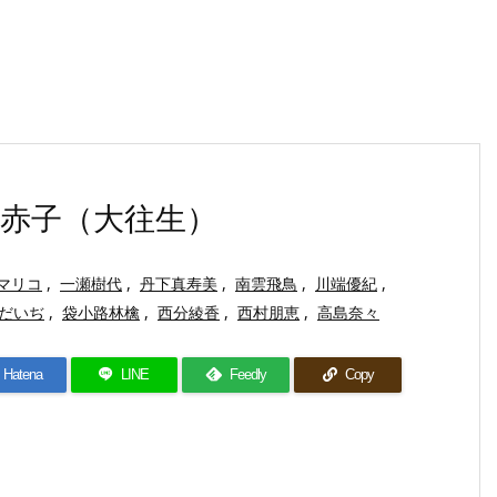
赤子（大往生）
マリコ
,
一瀬樹代
,
丹下真寿美
,
南雲飛鳥
,
川端優紀
,
だいぢ
,
袋小路林檎
,
西分綾香
,
西村朋恵
,
高島奈々
Hatena
LINE
Feedly
Copy