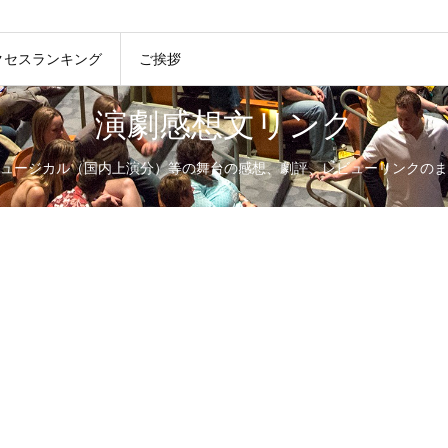
クセスランキング
ご挨拶
演劇感想文リンク
ュージカル（国内上演分）等の舞台の感想、劇評、レビューリンクのま