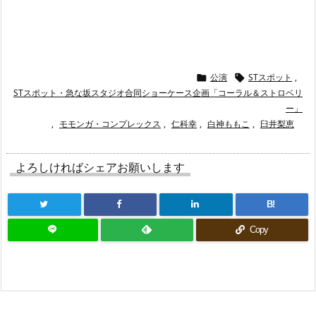
公演
STスポット
,


STスポット・急な坂スタジオ合同ショーケース企画「コーラル＆ストロベリ
ー」
,
モモンガ・コンプレックス
,
仁科幸
,
白神ももこ
,
臼井梨恵
よろしければシェアお願いします
B!
Copy