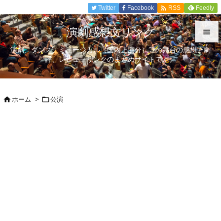

Twitter
Facebook
Feedly
RSS
演劇感想文リンク

演劇、ダンス、ミュージカル（国内上演分）等の舞台の感想、劇

評、レビューリンクのまとめサイトです。
メニュ

サイド
ホーム
>
公演



前へ

次へ

検索