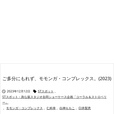
ご多分にもれず、モモンガ・コンプレックス。(2023)
2023年12月12日
STスポット
,


STスポット・急な坂スタジオ合同ショーケース企画「コーラル＆ストロベリ
ー」
,
モモンガ・コンプレックス
,
仁科幸
,
白神ももこ
,
臼井梨恵