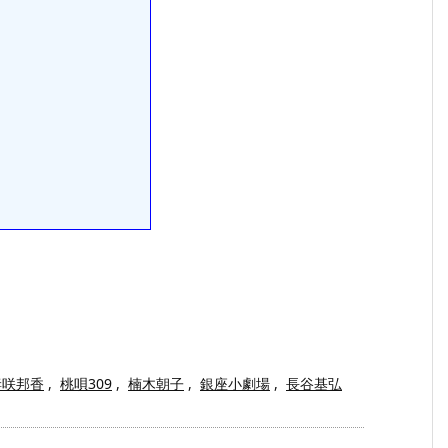
妻咲邦香
,
桃唄309
,
楠木朝子
,
銀座小劇場
,
長谷基弘