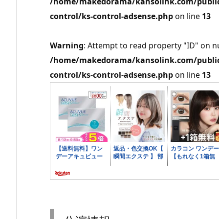
/home/makedorama/kansolink.com/public_
control/ks-control-adsense.php
on line
13
Warning
: Attempt to read property "ID" on nu
/home/makedorama/kansolink.com/public_
control/ks-control-adsense.php
on line
13