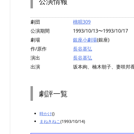
公演情報
劇団
桃唄309
公演期間
1993/10/13〜1993/10/17
劇場
銀座小劇場
(銀座)
作/原作
長谷基弘
演出
長谷基弘
出演
坂本絢、楠木朝子、妻咲邦
劇評一覧
時かけ
()
まねきねこ
(1993/10/14)