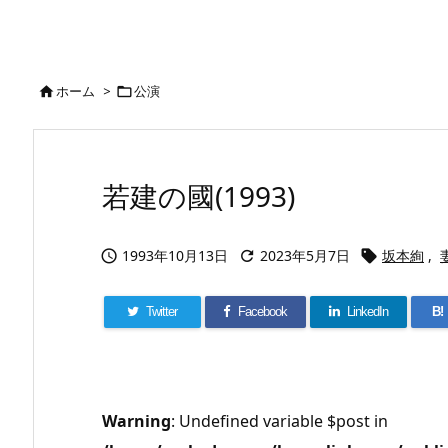
ホーム
>
公演


若建の國(1993)
1993年10月13日
2023年5月7日
坂本絢
,



Twitter
Facebook
LinkedIn
B!
Warning
: Undefined variable $post in