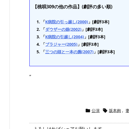
【桃唄309の他の作品】(劇評の多い順)
「
K病院の引っ越し(2000)
」[劇評3本]
「
ダウザーの娘(2002)
」[劇評3本]
「
K病院の引越し(2004)
」[劇評3本]
「
ブラジャー(2005)
」[劇評3本]
「
三つの頭と一本の腕(2007)
」[劇評3本]
“
公演
坂本絢
,


よろしければシェアお願いします