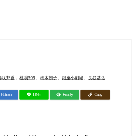
妻咲邦香
,
桃唄309
,
楠木朝子
,
銀座小劇場
,
長谷基弘
Hatena
LINE
Feedly
Copy