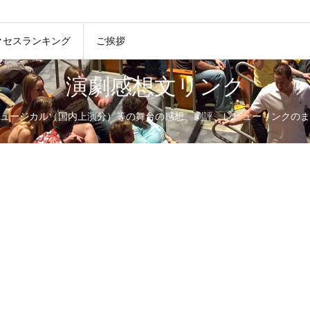
クセスランキング
ご挨拶
演劇感想文リンク
ュージカル（国内上演分）等の舞台の感想、劇評、レビューリンクのま