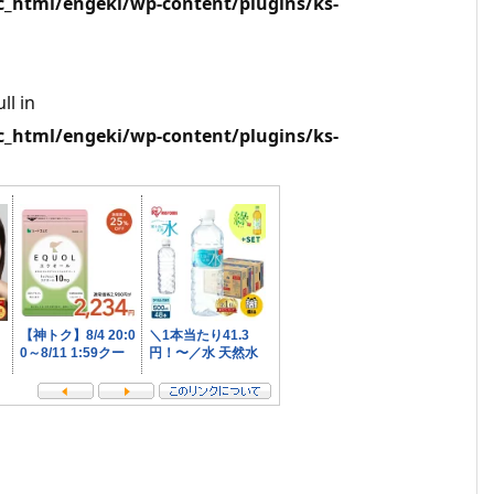
html/engeki/wp-content/plugins/ks-
ll in
html/engeki/wp-content/plugins/ks-