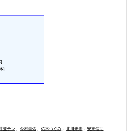
]
本]
井並テン
,
今村圭佑
,
佑木つぐみ
,
北川未来
,
安東信助