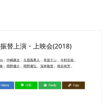
替上演・上映会(2018)
ns
,
中嶋康太
,
久我真希人
,
井並テン
,
今村圭佑
,
来
,
岡野優介
,
岡野康弘
,
深井敬哲
,
熊谷有芳
,
Hatena
LINE
Feedly
Copy