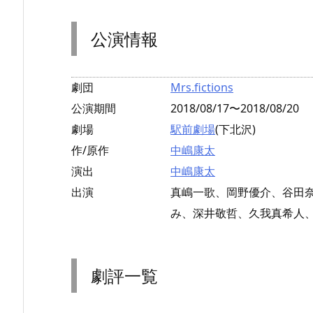
公演情報
劇団
Mrs.fictions
公演期間
2018/08/17〜2018/08/20
劇場
駅前劇場
(下北沢)
作/原作
中嶋康太
演出
中嶋康太
出演
真嶋一歌、岡野優介、谷田
み、深井敬哲、久我真希人
劇評一覧