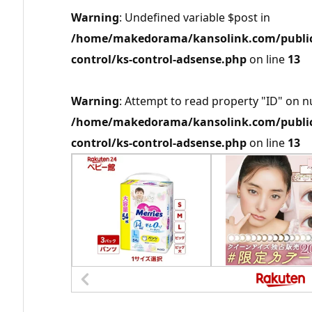
Warning
: Undefined variable $post in
/home/makedorama/kansolink.com/public_
control/ks-control-adsense.php
on line
13
Warning
: Attempt to read property "ID" on nu
/home/makedorama/kansolink.com/public_
control/ks-control-adsense.php
on line
13