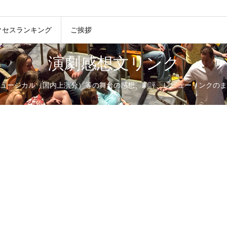
クセスランキング
ご挨拶
演劇感想文リンク
ュージカル（国内上演分）等の舞台の感想、劇評、レビューリンクのま