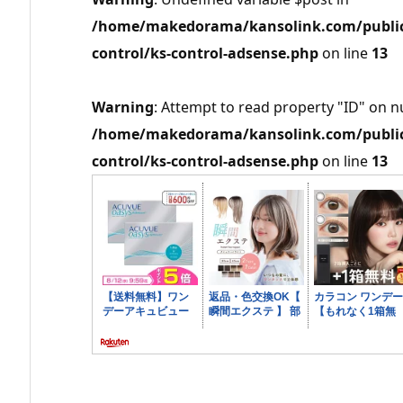
/home/makedorama/kansolink.com/public_
control/ks-control-adsense.php
on line
13
Warning
: Attempt to read property "ID" on nu
/home/makedorama/kansolink.com/public_
control/ks-control-adsense.php
on line
13