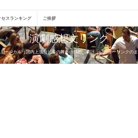
クセスランキング
ご挨拶
演劇感想文リンク
ュージカル（国内上演分）等の舞台の感想、劇評、レビューリンクのま