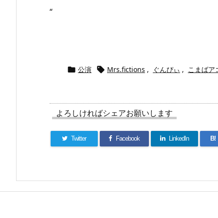
“
公演
Mrs.fictions
,
ぐんぴぃ
,
こまばア


よろしければシェアお願いします
Twitter
Facebook
LinkedIn
B!