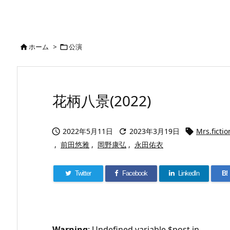
ホーム
>
公演


花柄八景(2022)
2022年5月11日
2023年3月19日
Mrs.fictio



,
前田悠雅
,
岡野康弘
,
永田佑衣
Twitter
Facebook
LinkedIn
B!
Warning
: Undefined variable $post in