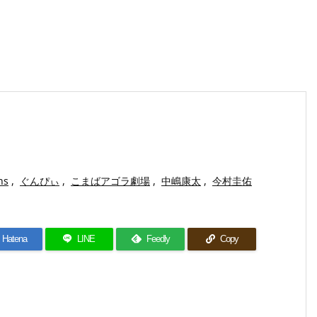
ns
,
ぐんぴぃ
,
こまばアゴラ劇場
,
中嶋康太
,
今村圭佑
Hatena
LINE
Feedly
Copy