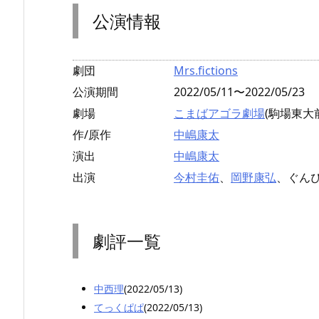
公演情報
劇団
Mrs.fictions
公演期間
2022/05/11〜2022/05/23
劇場
こまばアゴラ劇場
(駒場東大
作/原作
中嶋康太
演出
中嶋康太
出演
今村圭佑
、
岡野康弘
、ぐん
劇評一覧
中西理
(2022/05/13)
てっくぱぱ
(2022/05/13)