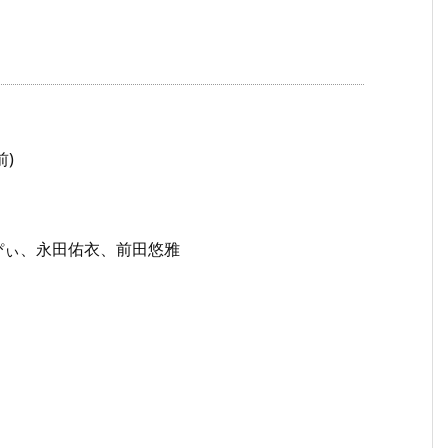
前)
ぴぃ、永田佑衣、前田悠雅