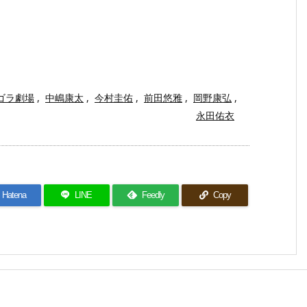
ゴラ劇場
,
中嶋康太
,
今村圭佑
,
前田悠雅
,
岡野康弘
,
永田佑衣
Hatena
LINE
Feedly
Copy