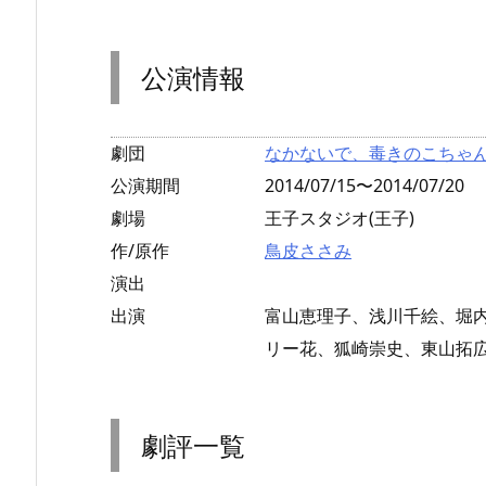
公演情報
劇団
なかないで、毒きのこちゃ
公演期間
2014/07/15〜2014/07/20
劇場
王子スタジオ(王子)
作/原作
鳥皮ささみ
演出
出演
富山恵理子、浅川千絵、堀
リー花、狐崎崇史、東山拓
劇評一覧