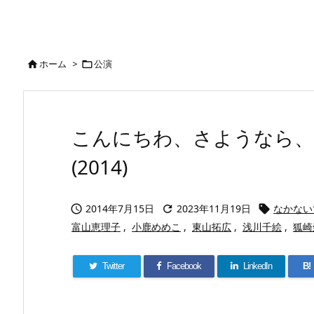
ホーム
>
公演


こんにちわ、さようなら
(2014)
2014年7月15日
2023年11月19日
なかない



富山恵理子
,
小鹿めめこ
,
東山拓広
,
浅川千絵
,
狐崎
Twitter
Facebook
LinkedIn
B!