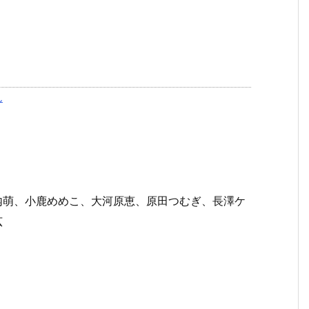
ん
内萌、小鹿めめこ、大河原恵、原田つむぎ、長澤ケ
広