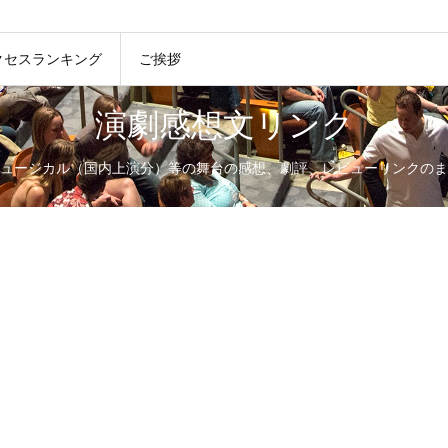
クセスランキング
ご挨拶
演劇感想文リンク
ュージカル（国内上演分）等の舞台の感想、劇評、レビューリンクのま