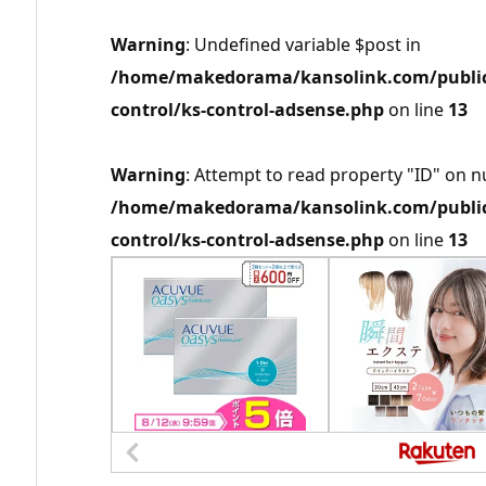
Warning
: Undefined variable $post in
/home/makedorama/kansolink.com/public_
control/ks-control-adsense.php
on line
13
Warning
: Attempt to read property "ID" on nu
/home/makedorama/kansolink.com/public_
control/ks-control-adsense.php
on line
13