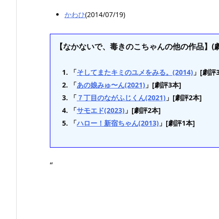
かわひ
(2014/07/19)
【なかないで、毒きのこちゃんの他の作品】(劇
「
そしてまたキミのユメをみる。(2014)
」[劇評3
「
あの娘みゅ〜ん(2021)
」[劇評3本]
「
７丁目のながふじくん(2021)
」[劇評2本]
「
サモエド(2023)
」[劇評2本]
「
ハロー！新宿ちゃん(2013)
」[劇評1本]
“