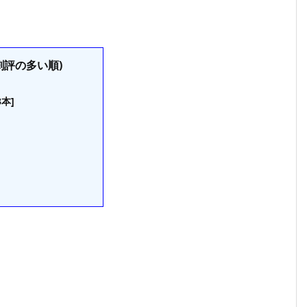
評の多い順)
本]