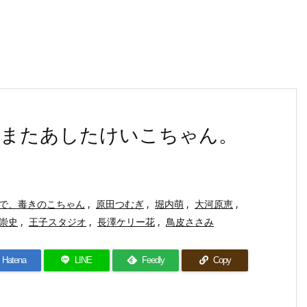
、またあしたけいこちゃん。
で、毒きのこちゃん
,
原田つむぎ
,
堀内萌
,
大河原恵
,
崇史
,
王子スタジオ
,
長澤ケリー花
,
鳥皮ささみ
Hatena
LINE
Feedly
Copy