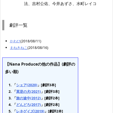
法、吉村公佑、今井あずさ、水町レイコ
劇評一覧
かわひ
(2018/08/11)
まねきねこ
(2018/08/16)
【Nana Produceの他の作品】(劇評の
多い順)
「
シェア(2020)
」[劇評3本]
「
莫逆の犬(2021)
」[劇評3本]
「
旅の途中(2012)
」[劇評2本]
「
どんどろ(2017)
」[劇評2本]
「
レネゲイズ(2019)
」[劇評2本]