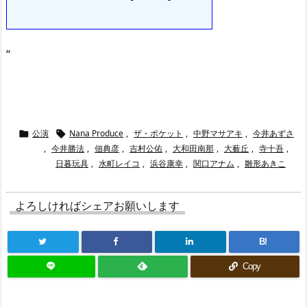
“
公演
Nana Produce
,
ザ・ポケット
,
中野マサアキ
,
今井あずさ


,
今井勝法
,
佃典彦
,
吉村公佑
,
大和田南那
,
大薮丘
,
寺十吾
,
日暮玩具
,
水町レイコ
,
浜谷康幸
,
関口アナム
,
雛形あきこ
よろしければシェアお願いします
B!
Copy