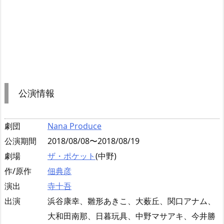
公演情報
劇団
Nana Produce
公演期間
2018/08/08〜2018/08/19
劇場
ザ・ポケット
(中野)
作/原作
佃典彦
演出
寺十吾
出演
浜谷康幸、雛形あきこ、大薮丘、関口アナム、
大和田南那、日暮玩具、中野マサアキ、今井勝