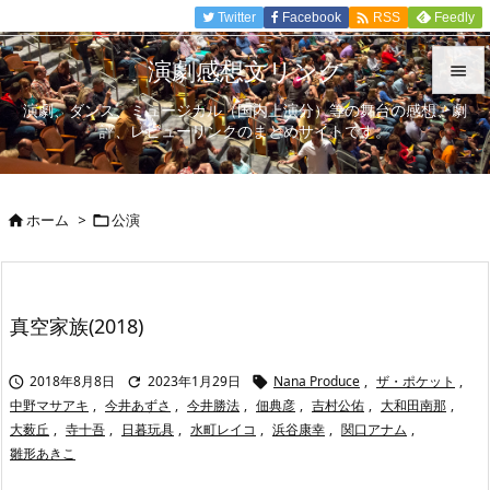

Twitter
Facebook
Feedly
RSS
演劇感想文リンク

演劇、ダンス、ミュージカル（国内上演分）等の舞台の感想、劇

評、レビューリンクのまとめサイトです。
メニュ

サイド
ホーム
>
公演



前へ

次へ
真空家族(2018)

検索
2018年8月8日
2023年1月29日
Nana Produce
,
ザ・ポケット
,



中野マサアキ
,
今井あずさ
,
今井勝法
,
佃典彦
,
吉村公佑
,
大和田南那
,
大薮丘
,
寺十吾
,
日暮玩具
,
水町レイコ
,
浜谷康幸
,
関口アナム
,
雛形あきこ