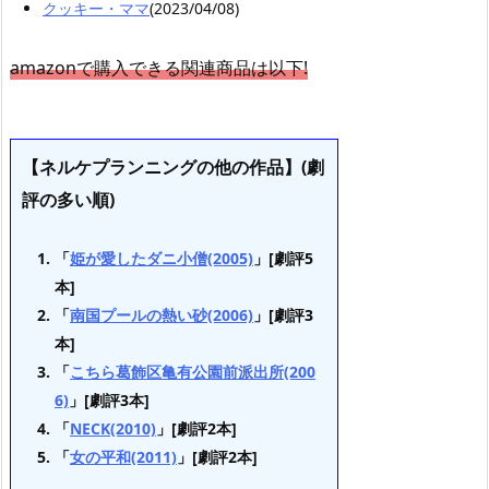
クッキー・ママ
(2023/04/08)
amazonで購入できる関連商品は以下!
【ネルケプランニングの他の作品】(劇
評の多い順)
「
姫が愛したダニ小僧(2005)
」[劇評5
本]
「
南国プールの熱い砂(2006)
」[劇評3
本]
「
こちら葛飾区亀有公園前派出所(200
6)
」[劇評3本]
「
NECK(2010)
」[劇評2本]
「
女の平和(2011)
」[劇評2本]