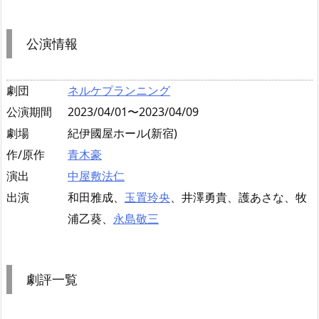
公演情報
劇団
ネルケプランニング
公演期間
2023/04/01〜2023/04/09
劇場
紀伊國屋ホール(新宿)
作/原作
青木豪
演出
中屋敷法仁
出演
和田雅成、
玉置玲央
、井澤勇貴、護あさな、牧
浦乙葵、
永島敬三
劇評一覧