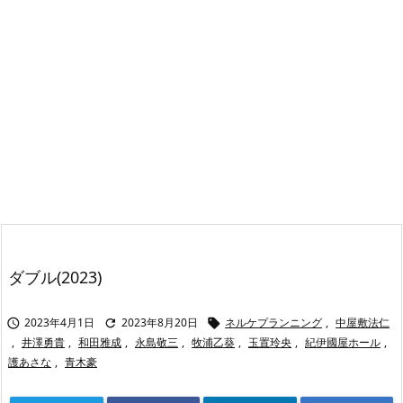
ダブル(2023)
2023年4月1日
2023年8月20日
ネルケプランニング
,
中屋敷法仁



,
井澤勇貴
,
和田雅成
,
永島敬三
,
牧浦乙葵
,
玉置玲央
,
紀伊國屋ホール
,
護あさな
,
青木豪