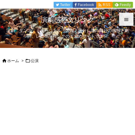

Twitter
Facebook
Feedly
RSS
演劇感想文リンク

演劇、ダンス、ミュージカル（国内上演分）等の舞台の感想、劇

評、レビューリンクのまとめサイトです。
メニュ

サイド
ホーム
>
公演



前へ

次へ

検索