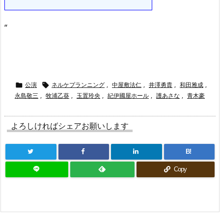
“
公演
ネルケプランニング
,
中屋敷法仁
,
井澤勇貴
,
和田雅成
,


永島敬三
,
牧浦乙葵
,
玉置玲央
,
紀伊國屋ホール
,
護あさな
,
青木豪
よろしければシェアお願いします
B!
Copy