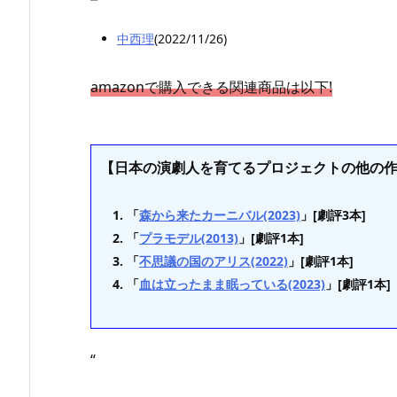
中西理
(2022/11/26)
amazonで購入できる関連商品は以下!
【日本の演劇人を育てるプロジェクトの他の作
「
森から来たカーニバル(2023)
」[劇評3本]
「
プラモデル(2013)
」[劇評1本]
「
不思議の国のアリス(2022)
」[劇評1本]
「
血は立ったまま眠っている(2023)
」[劇評1本]
“