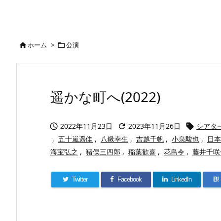
ホーム
>
公演


遥かな町へ(2022)
2022年11月23日
2023年11月26日
シアタ



,
五十嵐遥佳
,
八鍬幸生
,
吉越千帆
,
小泉駿也
,
日本
海宝弘之
,
猪俣三四郎
,
稲葉歓喜
,
花島令
,
藤井千咲
Twitter
Facebook
LinkedIn
B!