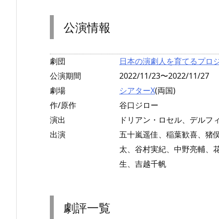
公演情報
劇団
日本の演劇人を育てるプロ
公演期間
2022/11/23〜2022/11/27
劇場
シアターX
(両国)
作/原作
谷口ジロー
演出
ドリアン・ロセル、デルフ
出演
五十嵐遥佳、稲葉歓喜、猪
太、谷村実紀、中野亮輔、
生、吉越千帆
劇評一覧