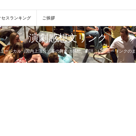
クセスランキング
ご挨拶
演劇感想文リンク
ュージカル（国内上演分）等の舞台の感想、劇評、レビューリンクのま