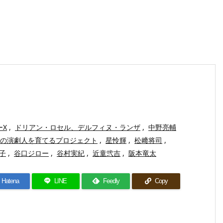
ーX
,
ドリアン・ロセル、デルフィヌ・ランザ
,
中野亮輔
の演劇人を育てるプロジェクト
,
星怜輝
,
松﨑将司
,
子
,
谷口ジロー
,
谷村実紀
,
近童弐吉
,
阪本竜太
Hatena
LINE
Feedly
Copy