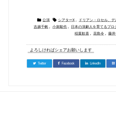
公演
シアターX
,
ドリアン・ロセル、デ


吉越千帆
,
小泉駿也
,
日本の演劇人を育てるプロ
稲葉歓喜
,
花島令
,
藤井
よろしければシェアお願いします
Twitter
Facebook
LinkedIn
B!