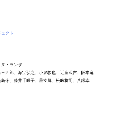
ジェクト
ィヌ・ランザ
俣三四郎、海宝弘之、小泉駿也、近童弐吉、阪本竜
花島令、藤井千咲子、星怜輝、松﨑将司、八鍬幸