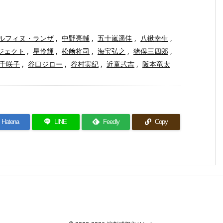
ルフィヌ・ランザ
,
中野亮輔
,
五十嵐遥佳
,
八鍬幸生
,
ジェクト
,
星怜輝
,
松﨑将司
,
海宝弘之
,
猪俣三四郎
,
千咲子
,
谷口ジロー
,
谷村実紀
,
近童弐吉
,
阪本竜太
Hatena
LINE
Feedly
Copy