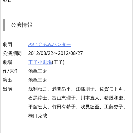
公演情報
劇団
ぬいぐるみハンター
公演期間
2012/08/22〜2012/08/27
劇場
王子小劇場
(王子)
作/原作
池亀三太
演出
池亀三太
出演
浅利ねこ、満間昂平、江幡朋子、佐賀モトキ、
石黒淳士、富山恵理子、川本直人、猪股和磨、
平舘宏大、竹田有希子、浅見紘至、工藤史子、
橋口克哉