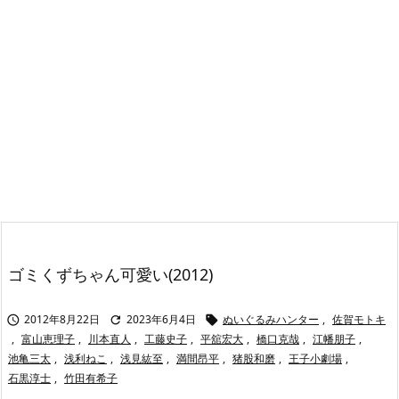
ゴミくずちゃん可愛い(2012)
2012年8月22日
2023年6月4日
ぬいぐるみハンター
,
佐賀モトキ



,
富山恵理子
,
川本直人
,
工藤史子
,
平舘宏大
,
橋口克哉
,
江幡朋子
,
池亀三太
,
浅利ねこ
,
浅見紘至
,
満間昂平
,
猪股和磨
,
王子小劇場
,
石黒淳士
,
竹田有希子