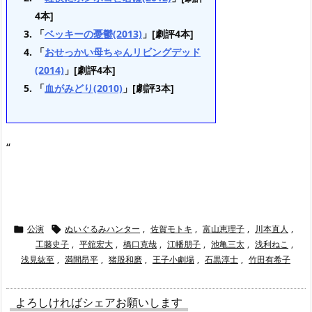
4本]
「
ベッキーの憂鬱(2013)
」[劇評4本]
「
おせっかい母ちゃんリビングデッド
(2014)
」[劇評4本]
「
血がみどり(2010)
」[劇評3本]
“
公演
ぬいぐるみハンター
,
佐賀モトキ
,
富山恵理子
,
川本直人
,


工藤史子
,
平舘宏大
,
橋口克哉
,
江幡朋子
,
池亀三太
,
浅利ねこ
,
浅見紘至
,
満間昂平
,
猪股和磨
,
王子小劇場
,
石黒淳士
,
竹田有希子
よろしければシェアお願いします