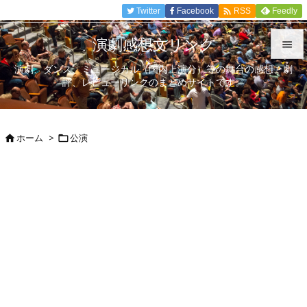

Twitter
Facebook
Feedly
RSS
演劇感想文リンク

演劇、ダンス、ミュージカル（国内上演分）等の舞台の感想、劇

評、レビューリンクのまとめサイトです。
メニュ

サイド
ホーム
>
公演



前へ

次へ

検索