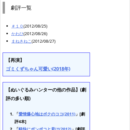
劇評一覧
＃１０
(2012/08/25)
かわひ
(2012/08/26)
まねきねこ
(2012/08/27)
【再演】
ゴミくずちゃん可愛い(2018年)
【ぬいぐるみハンターの他の作品】(劇
評の多い順)
「
愛情爆心地はボクのココ(2011)
」[劇
評4本]
「
軽快にポンポコと君は(2012)
」[劇評