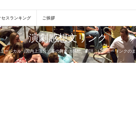
クセスランキング
ご挨拶
演劇感想文リンク
ュージカル（国内上演分）等の舞台の感想、劇評、レビューリンクのま