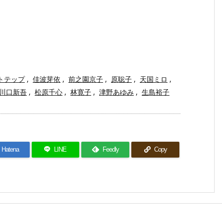
トテップ
,
佳波芽依
,
前之園京子
,
原聡子
,
天国ミロ
,
川口新吾
,
松原千心
,
林寛子
,
津野あゆみ
,
生島裕子
Hatena
LINE
Feedly
Copy