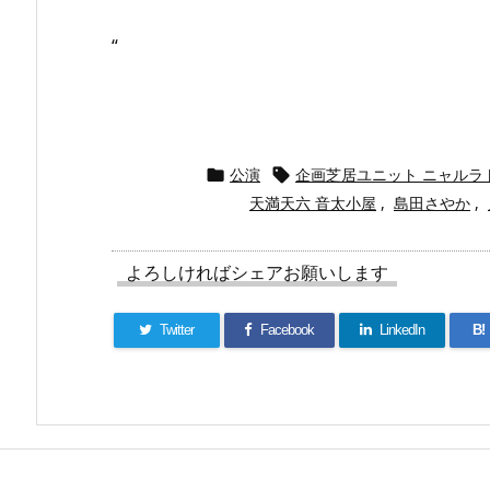
“
公演
企画芝居ユニット ニャルラ


天満天六 音太小屋
,
島田さやか
,
よろしければシェアお願いします
Twitter
Facebook
LinkedIn
B!