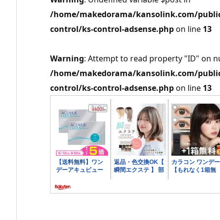
/home/makedorama/kansolink.com/public_
control/ks-control-adsense.php
on line
13
Warning
: Attempt to read property "ID" on nu
/home/makedorama/kansolink.com/public_
control/ks-control-adsense.php
on line
13