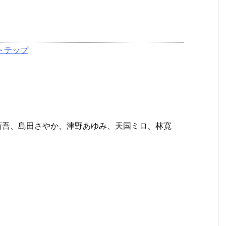
トテップ
新吾、島田さやか、津野あゆみ、天国ミロ、林寛