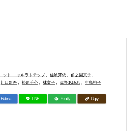
ニット ニャルラトテップ
,
佳波芽依
,
前之園京子
,
川口新吾
,
松原千心
,
林寛子
,
津野あゆみ
,
生島裕子
Hatena
LINE
Feedly
Copy