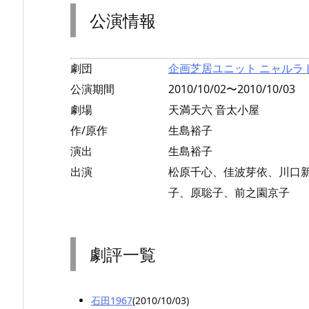
公演情報
劇団
企画芝居ユニット ニャルラ
公演期間
2010/10/02〜2010/10/03
劇場
天満天六 音太小屋
作/原作
生島裕子
演出
生島裕子
出演
松原千心、佳波芽依、川口
子、原聡子、前之園京子
劇評一覧
石田1967
(2010/10/03)