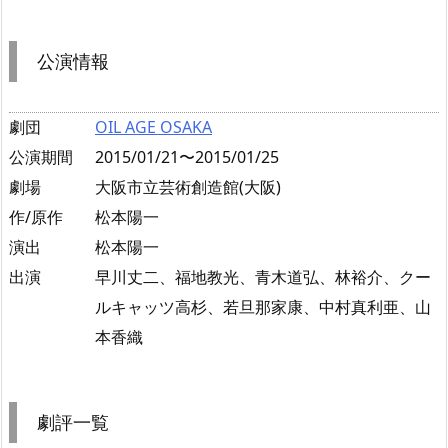
公演情報
劇団
OIL AGE OSAKA
公演期間
2015/01/21〜2015/01/25
劇場
大阪市立芸術創造館(大阪)
作/原作
松本陽一
演出
松本陽一
出演
早川丈二、福地教光、青木道弘、林裕介、クー
ルキャッツ高杉、若旦那家康、中村真利亜、山
本香織
劇評一覧