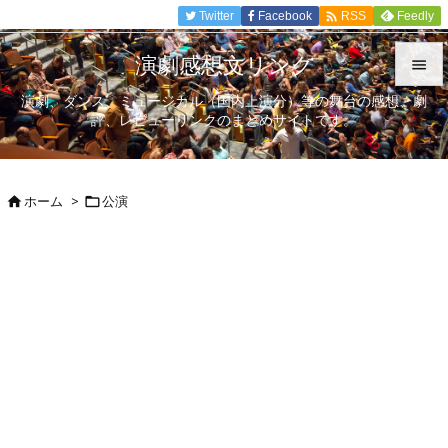

Twitter
Facebook
Feedly
RSS
演劇感想文リンク

演劇、ダンス、ミュージカル（国内上演分）等の舞台の感想、劇

評、レビューリンクのまとめサイトです。
メニュ

サイド
ホーム
>
公演



前へ

次へ

検索