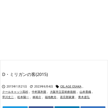
D・ミリガンの客(2015)
2015年1月21日
2023年6月4日
OIL AGE OSAKA
,



クールキャッツ高杉
,
中村真利亜
,
大阪市立芸術創造館
,
山本香織
,
早川丈二
,
松本陽一
,
林裕介
,
福地教光
,
若旦那家康
,
青木道弘