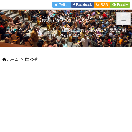

Twitter
Facebook
Feedly
RSS
演劇感想文リンク

演劇、ダンス、ミュージカル（国内上演分）等の舞台の感想、劇

評、レビューリンクのまとめサイトです。
メニュ

サイド
ホーム
>
公演



前へ

次へ

検索