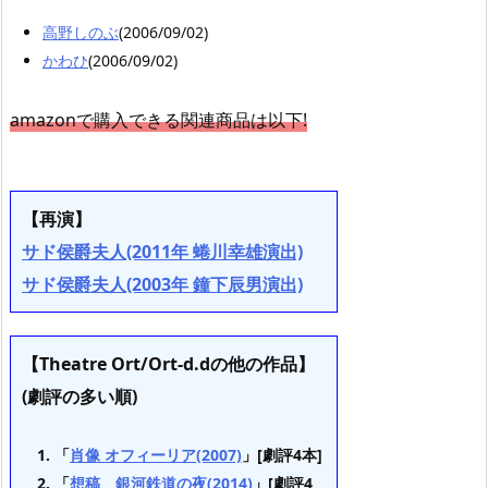
高野しのぶ
(2006/09/02)
かわひ
(2006/09/02)
amazonで購入できる関連商品は以下!
【再演】
サド侯爵夫人(2011年 蜷川幸雄演出)
サド侯爵夫人(2003年 鐘下辰男演出)
【Theatre Ort/Ort-d.dの他の作品】
(劇評の多い順)
「
肖像 オフィーリア(2007)
」[劇評4本]
「
想稿 銀河鉄道の夜(2014)
」[劇評4