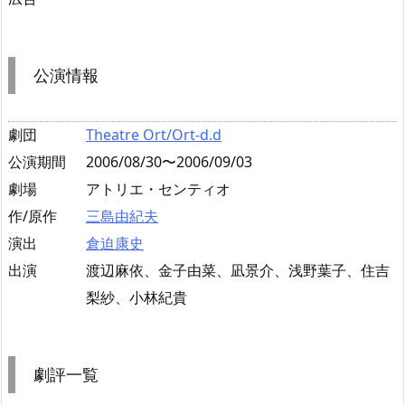
公演情報
劇団
Theatre Ort/Ort-d.d
公演期間
2006/08/30〜2006/09/03
劇場
アトリエ・センティオ
作/原作
三島由紀夫
演出
倉迫康史
出演
渡辺麻依、金子由菜、凪景介、浅野葉子、住吉
梨紗、小林紀貴
劇評一覧