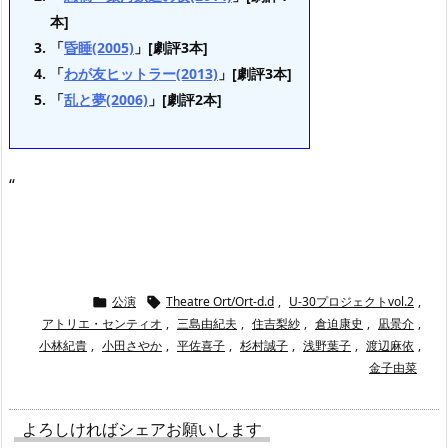
本]
「
昏睡(2005)
」[劇評3本]
「
わが友ヒットラー(2013)
」[劇評3本]
「
乱と夢(2006)
」[劇評2本]
“
公演
Theatre Ort/Ort-d.d
,
U-30プロジェクトvol.2
,


アトリエ・センティオ
,
三島由紀夫
,
住吉梨紗
,
倉迫康史
,
凪景介
,
小林紀貴
,
小田さやか
,
平佐喜子
,
杉村誠子
,
浅野葉子
,
渡辺麻依
,
金子由菜
よろしければシェアお願いします