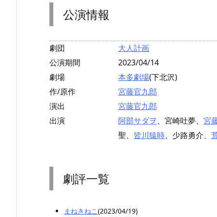
公演情報
劇団
大人計画
公演期間
2023/04/14
劇場
本多劇場
(下北沢)
作/原作
宮藤官九郎
演出
宮藤官九郎
出演
阿部サダヲ
、宮崎吐夢、
宮
聖、
皆川猿時
、少路勇介、
劇評一覧
まねきねこ
(2023/04/19)