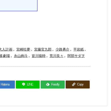
大人計画
,
宮崎吐夢
,
宮藤官九郎
,
少路勇介
,
平岩紙
,
多劇場
,
永山絢斗
,
皆川猿時
,
荒川良々
,
阿部サダヲ
Hatena
LINE
Feedly
Copy