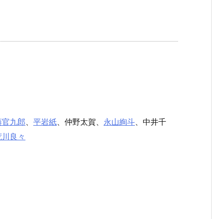
藤官九郎
、
平岩紙
、仲野太賀、
永山絢斗
、中井千
荒川良々