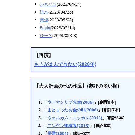
かちとも
(2023/04/21)
法水
(2023/04/26)
葉流
(2023/05/08)
Fujiki
(2023/05/14)
ぴーと
(2023/05/28)
【再演】
もうがまんできない(2020年)
【大人計画の他の作品】(劇評の多い順)
「
ウーマンリブ先生(2006)
」[劇評8本]
「
まとまったお金の唄(2006)
」[劇評7本]
「
ウェルカム・ニッポン(2012)
」[劇評6本]
「
ニンゲン御破算(2018)
」[劇評6本]
「
悪霊(2001)
」[劇評5本]