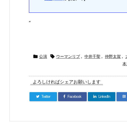
“
公演
ウーマンリブ
,
中井千聖
,
仲野太賀
,


本
よろしければシェアお願いします
Twitter
Facebook
LinkedIn
B!