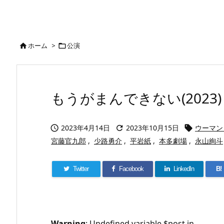
ホーム
>
公演


もうがまんできない(2023)
2023年4月14日
2023年10月15日
ウーマン



宮藤官九郎
,
少路勇介
,
平岩紙
,
本多劇場
,
永山絢斗
Twitter
Facebook
LinkedIn
B!
Warning
: Undefined variable $post in