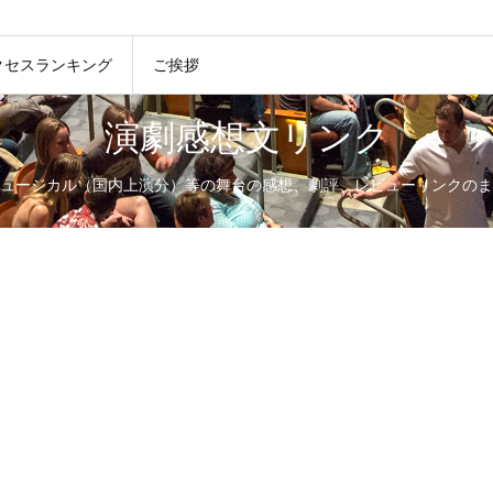
クセスランキング
ご挨拶
演劇感想文リンク
ュージカル（国内上演分）等の舞台の感想、劇評、レビューリンクのま