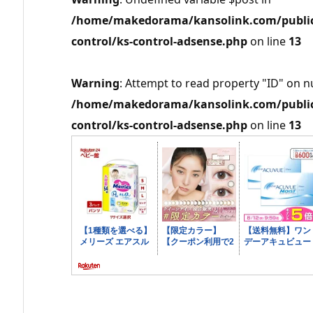
/home/makedorama/kansolink.com/public_
control/ks-control-adsense.php
on line
13
Warning
: Attempt to read property "ID" on nu
/home/makedorama/kansolink.com/public_
control/ks-control-adsense.php
on line
13