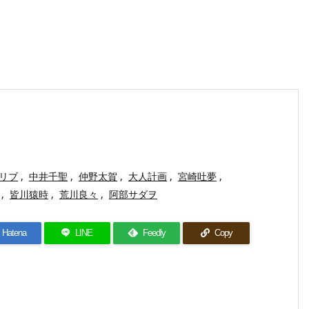
リブ
,
中井千聖
,
仲野太賀
,
大人計画
,
宮崎吐夢
,
,
皆川猿時
,
荒川良々
,
阿部サダヲ
Hatena
LINE
Feedly
Copy