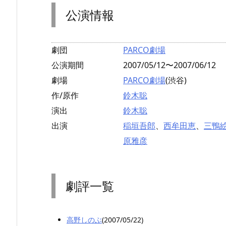
公演情報
劇団
PARCO劇場
公演期間
2007/05/12〜2007/06/12
劇場
PARCO劇場
(渋谷)
作/原作
鈴木聡
演出
鈴木聡
出演
稲垣吾郎
、
西牟田恵
、
三鴨
原雅彦
劇評一覧
高野しのぶ
(2007/05/22)