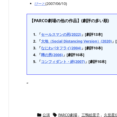
ぴーと
(2007/06/10)
【PARCO劇場の他の作品】(劇評の多い順)
「
セールスマンの死(2022)
」[劇評13本]
「
大地（Social Distancing Version）(2020)
」
「
なにわバタフライ(2004)
」[劇評10本]
「
噂の男(2006)
」[劇評10本]
「
コンフィダント・絆(2007)
」[劇評10本]
“
公演
PARCO劇場
,
三鴨絵里子
,
久世星

