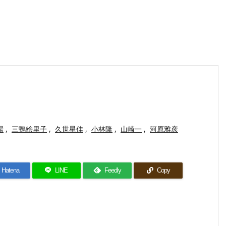
場
,
三鴨絵里子
,
久世星佳
,
小林隆
,
山崎一
,
河原雅彦
Hatena
LINE
Feedly
Copy