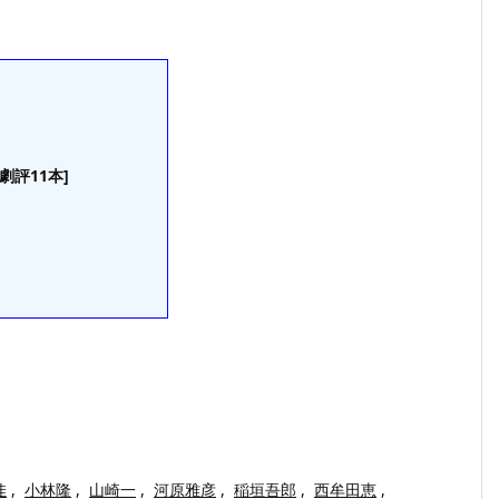
[劇評11本]
佳
,
小林隆
,
山崎一
,
河原雅彦
,
稲垣吾郎
,
西牟田恵
,