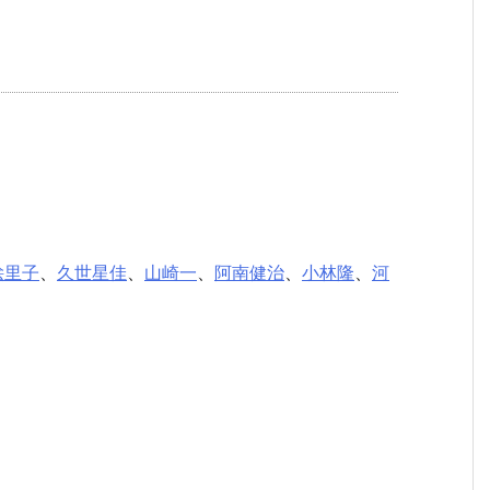
絵里子
、
久世星佳
、
山崎一
、
阿南健治
、
小林隆
、
河