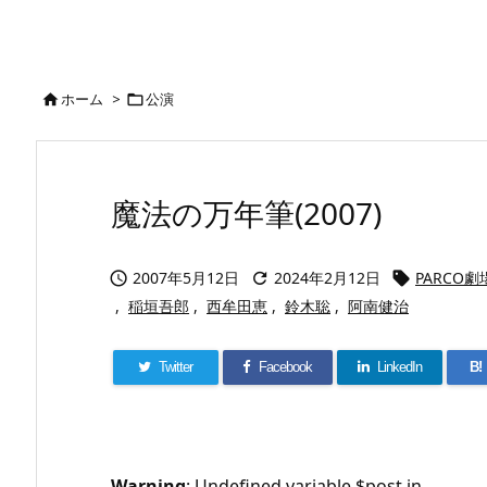
ホーム
>
公演


魔法の万年筆(2007)
2007年5月12日
2024年2月12日
PARCO劇



,
稲垣吾郎
,
西牟田恵
,
鈴木聡
,
阿南健治
Twitter
Facebook
LinkedIn
B!
Warning
: Undefined variable $post in