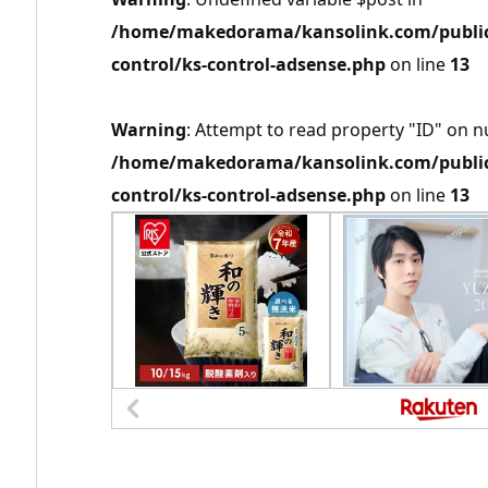
/home/makedorama/kansolink.com/public_
control/ks-control-adsense.php
on line
13
Warning
: Attempt to read property "ID" on nu
/home/makedorama/kansolink.com/public_
control/ks-control-adsense.php
on line
13