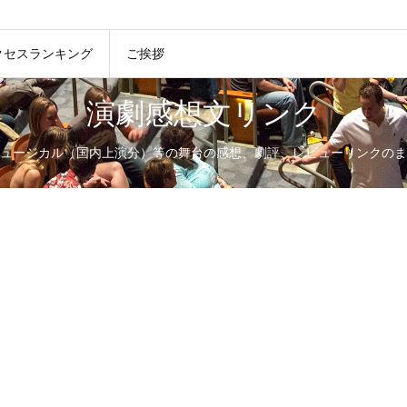
クセスランキング
ご挨拶
演劇感想文リンク
ュージカル（国内上演分）等の舞台の感想、劇評、レビューリンクのま