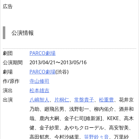
広告
公演情報
劇団
PARCO劇場
公演期間
2013/04/21〜2013/05/16
劇場
PARCO劇場
(渋谷)
作/原作
寺山修司
演出
松本雄吉
出演
八嶋智人
、
片桐仁
、
常盤貴子
、
松重豊
、花井京
乃助、廻飛呂男、浅野彰一、柳内佑介、酒井和
哉、鹿内大嗣、金子仁司[維新派]、KEKE、高木
健、金子紗里、あやちクローデル、高安智美、
高田郁恵、今村沙緒里、
笹野鈴々音
、万里紗