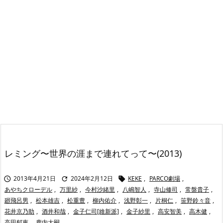
レミング〜世界の涯まで連れてって〜(2013)
2013年4月21日
2024年2月12日
KEKE
,
PARCO劇場
,



あやちクローデル
,
万里紗
,
今村沙緒里
,
八嶋智人
,
寺山修司
,
常盤貴子
,
廻飛呂男
,
松本雄吉
,
松重豊
,
柳内佑介
,
浅野彰一
,
片桐仁
,
笹野鈴々音
,
花井京乃助
,
酒井和哉
,
金子仁司[維新派]
,
金子紗里
,
高安智美
,
高木健
,
高田郁恵
,
鹿内大嗣