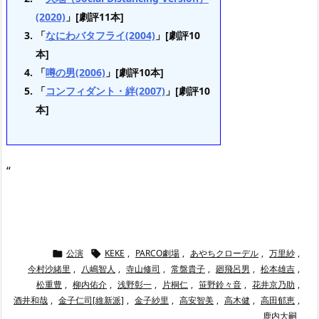
(2020)
」[劇評11本]
「
なにわバタフライ(2004)
」[劇評10
本]
「
噂の男(2006)
」[劇評10本]
「
コンフィダント・絆(2007)
」[劇評10
本]
“
公演
KEKE
,
PARCO劇場
,
あやちクローデル
,
万里紗
,


今村沙緒里
,
八嶋智人
,
寺山修司
,
常盤貴子
,
廻飛呂男
,
松本雄吉
,
松重豊
,
柳内佑介
,
浅野彰一
,
片桐仁
,
笹野鈴々音
,
花井京乃助
,
酒井和哉
,
金子仁司[維新派]
,
金子紗里
,
高安智美
,
高木健
,
高田郁恵
,
鹿内大嗣