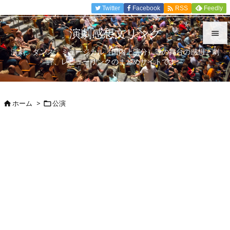

Twitter
Facebook
Feedly
RSS
演劇感想文リンク

演劇、ダンス、ミュージカル（国内上演分）等の舞台の感想、劇

評、レビューリンクのまとめサイトです。
メニュ

サイド
ホーム
>
公演



前へ

次へ

検索