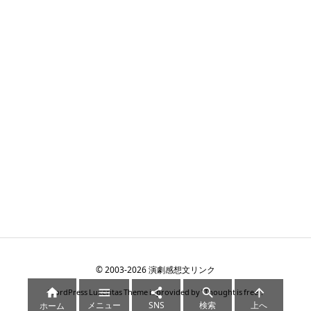
©
2003
-2026
演劇感想文リンク





WordPress Luxeritas Theme is provided by "
Thought is free
".
メニュー
SNS
検索
上へ
ホーム