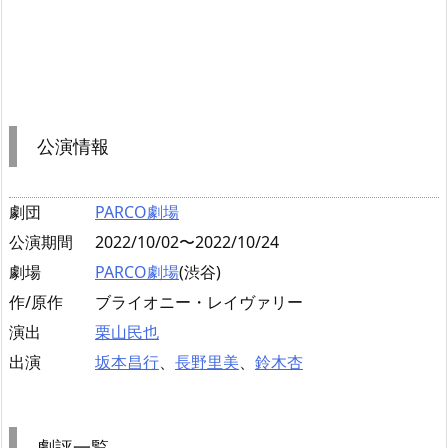
公演情報
劇団
PARCO劇場
公演期間
2022/10/02〜2022/10/24
劇場
PARCO劇場
(渋谷)
作/原作
ブライオニー・レイヴァリー
演出
栗山民也
出演
坂本昌行
、
長野里美
、
鈴木杏
劇評一覧