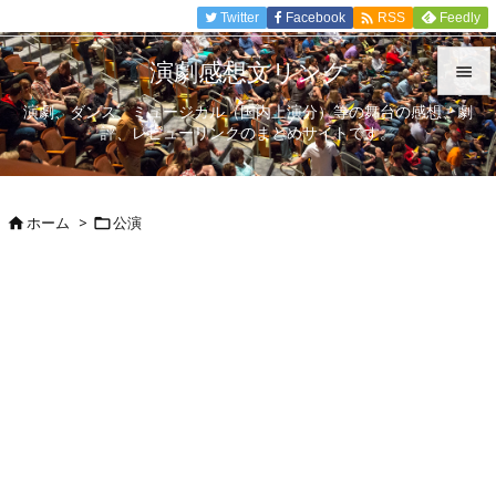

Twitter
Facebook
Feedly
RSS
演劇感想文リンク

演劇、ダンス、ミュージカル（国内上演分）等の舞台の感想、劇

評、レビューリンクのまとめサイトです。
メニュ

サイド
ホーム
>
公演



前へ

次へ

検索