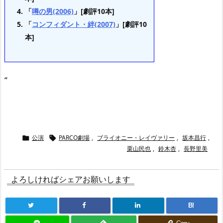
「
噂の男(2006)
」[劇評10本]
「
コンフィダント・絆(2007)
」[劇評10
本]
“
公演
PARCO劇場
,
ブライオニー・レイヴァリー
,
坂本昌行
,


栗山民也
,
鈴木杏
,
長野里美
よろしければシェアお願いします
B!