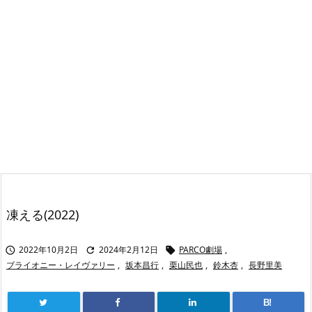
凍える(2022)
2022年10月2日
2024年2月12日
PARCO劇場
,



ブライオニー・レイヴァリー
,
坂本昌行
,
栗山民也
,
鈴木杏
,
長野里美
B!