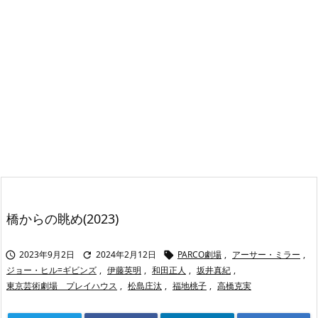
橋からの眺め(2023)
2023年9月2日
2024年2月12日
PARCO劇場
,
アーサー・ミラー
,



ジョー・ヒル=ギビンズ
,
伊藤英明
,
和田正人
,
坂井真紀
,
東京芸術劇場 プレイハウス
,
松島庄汰
,
福地桃子
,
高橋克実