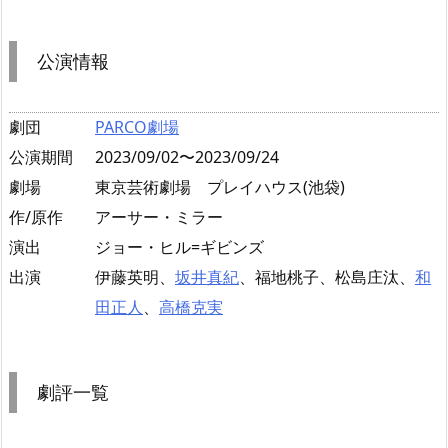
公演情報
劇団
PARCO劇場
公演期間
2023/09/02〜2023/09/24
劇場
東京芸術劇場 プレイハウス(池袋)
作/原作
アーサー・ミラー
演出
ジョー・ヒル=ギビンズ
出演
伊藤英明、
坂井真紀
、福地桃子、松島庄汰、
和
田正人
、
高橋克実
劇評一覧