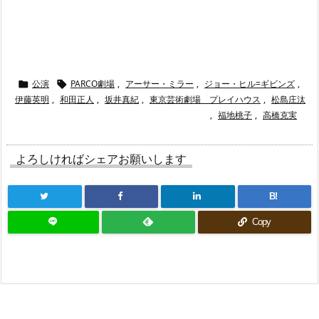
“
公演
PARCO劇場
,
アーサー・ミラー
,
ジョー・ヒル=ギビンズ
,


伊藤英明
,
和田正人
,
坂井真紀
,
東京芸術劇場 プレイハウス
,
松島庄汰
,
福地桃子
,
高橋克実
よろしければシェアお願いします
B!
Copy