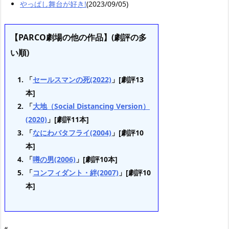
やっぱし舞台が好き!
(2023/09/05)
【PARCO劇場の他の作品】(劇評の多
い順)
「
セールスマンの死(2022)
」[劇評13
本]
「
大地（Social Distancing Version）
(2020)
」[劇評11本]
「
なにわバタフライ(2004)
」[劇評10
本]
「
噂の男(2006)
」[劇評10本]
「
コンフィダント・絆(2007)
」[劇評10
本]