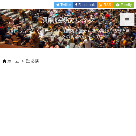

Twitter
Facebook
Feedly
RSS
演劇感想文リンク

演劇、ダンス、ミュージカル（国内上演分）等の舞台の感想、劇

評、レビューリンクのまとめサイトです。
メニュ

サイド
ホーム
>
公演



前へ

次へ

検索