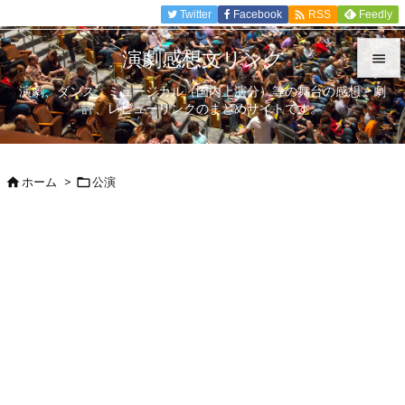

Twitter
Facebook
Feedly
RSS
演劇感想文リンク

演劇、ダンス、ミュージカル（国内上演分）等の舞台の感想、劇

評、レビューリンクのまとめサイトです。
メニュ

サイド
ホーム
>
公演



前へ

次へ

検索