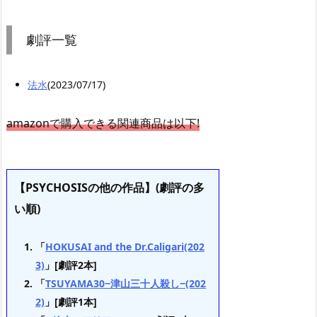
劇評一覧
法水
(2023/07/17)
amazonで購入できる関連商品は以下!
【PSYCHOSISの他の作品】(劇評の多
い順)
「
HOKUSAI and the Dr.Caligari(202
3)
」[劇評2本]
「
TSUYAMA30−津山三十人殺し−(202
2)
」[劇評1本]