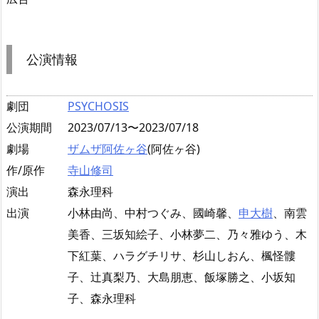
公演情報
劇団
PSYCHOSIS
公演期間
2023/07/13〜2023/07/18
劇場
ザムザ阿佐ヶ谷
(阿佐ヶ谷)
作/原作
寺山修司
演出
森永理科
出演
小林由尚、中村つぐみ、國崎馨、
申大樹
、南雲
美香、三坂知絵子、小林夢二、乃々雅ゆう、木
下紅葉、ハラグチリサ、杉山しおん、楓怪髏
子、辻真梨乃、大島朋恵、飯塚勝之、小坂知
子、森永理科