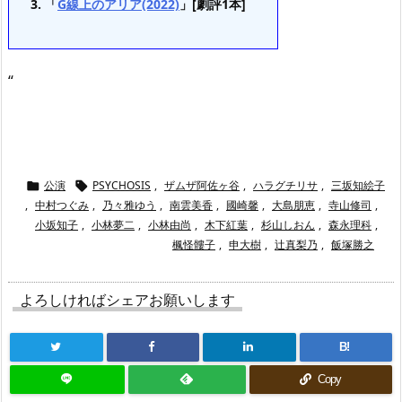
「
G線上のアリア(2022)
」[劇評1本]
“
公演
PSYCHOSIS
,
ザムザ阿佐ヶ谷
,
ハラグチリサ
,
三坂知絵子


,
中村つぐみ
,
乃々雅ゆう
,
南雲美香
,
國崎馨
,
大島朋恵
,
寺山修司
,
小坂知子
,
小林夢二
,
小林由尚
,
木下紅葉
,
杉山しおん
,
森永理科
,
楓怪髏子
,
申大樹
,
辻真梨乃
,
飯塚勝之
よろしければシェアお願いします
B!
Copy